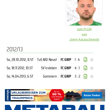
zum Profil
von
Jonny Karaschewski
2012/13
So, 28.10.2012
, 8.ST
TuS MD-Neust
:
FC GWP
1 : 4
(1)
So, 18.11.2012
, 10.ST
SV Irxleben
:
FC GWP
4 : 1
(1)
So, 14.04.2013
, 6.ST
Gommern
:
FC GWP
3 : 2
(1)