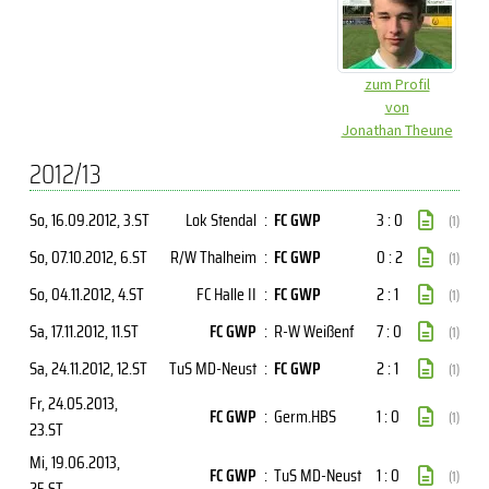
zum Profil
von
Jonathan Theune
2012/13
So, 16.09.2012
, 3.ST
Lok Stendal
:
FC GWP
3 : 0
(1)
So, 07.10.2012
, 6.ST
R/W Thalheim
:
FC GWP
0 : 2
(1)
So, 04.11.2012
, 4.ST
FC Halle II
:
FC GWP
2 : 1
(1)
Sa, 17.11.2012
, 11.ST
FC GWP
:
R-W Weißenf
7 : 0
(1)
Sa, 24.11.2012
, 12.ST
TuS MD-Neust
:
FC GWP
2 : 1
(1)
Fr, 24.05.2013
,
FC GWP
:
Germ.HBS
1 : 0
(1)
23.ST
Mi, 19.06.2013
,
FC GWP
:
TuS MD-Neust
1 : 0
(1)
25.ST