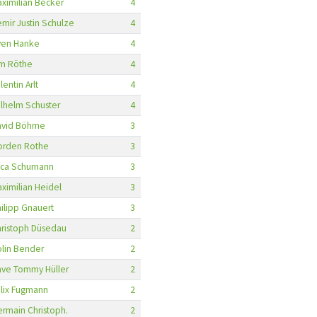
ximilian Becker
4
mir Justin Schulze
4
ven Hanke
4
im Röthe
4
lentin Arlt
4
lhelm Schuster
4
avid Böhme
3
orden Rothe
3
uca Schumann
3
ximilian Heidel
3
ilipp Gnauert
3
ristoph Düsedau
2
lin Bender
2
ve Tommy Hüller
2
lix Fugmann
2
rmain Christoph.
2