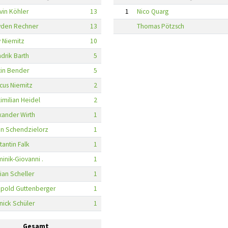
vin Köhler
13
1
Nico Quarg
den Rechner
13
Thomas Pötzsch
 Niemitz
10
drik Barth
5
tin Bender
5
cus Niemitz
2
imilian Heidel
2
xander Wirth
1
in Schendzielorz
1
tantin Falk
1
inik-Giovanni .
1
ian Scheller
1
pold Guttenberger
1
nick Schüler
1
Gesamt