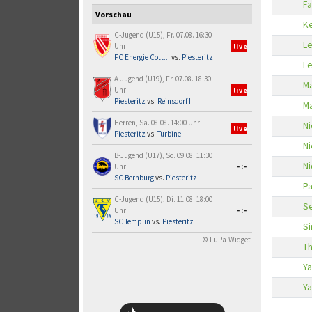
Fa
Vorschau
Ke
C-Jugend (U15), Fr. 07.08. 16:30
Le
Uhr
live
FC Energie Cott...
vs.
Piesteritz
Le
A-Jugend (U19), Fr. 07.08. 18:30
Ma
Uhr
live
Piesteritz
vs.
Reinsdorf II
Ma
Herren, Sa. 08.08. 14:00 Uhr
Ni
live
Piesteritz
vs.
Turbine
Ni
B-Jugend (U17), So. 09.08. 11:30
N
Uhr
-:-
SC Bernburg
vs.
Piesteritz
Pa
C-Jugend (U15), Di. 11.08. 18:00
Se
Uhr
-:-
SC Templin
vs.
Piesteritz
Si
© FuPa-Widget
T
Ya
Ya