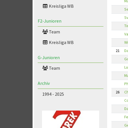
Ma
Kreisliga WB
Se
S
F2-Junioren
T
Team
Va
Kreisliga WB
Wi
21
D
G-Junioren
G
L
Team
Ma
Archiv
Ph
26
Ch
1994 - 2025
Co
Da
Fe
Ge