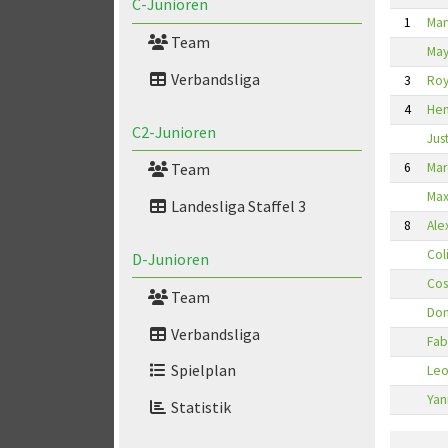
C-Junioren
1
Mar
Team
May
Verbandsliga
3
Roy
4
Hen
C2-Junioren
Jus
6
Mar
Team
Max
Landesliga Staffel 3
8
Ale
Col
D-Junioren
Cos
Team
Dom
Verbandsliga
Fab
Spielplan
Leo
Yan
Statistik