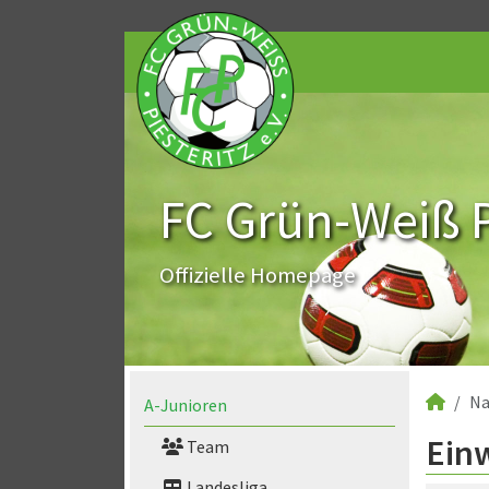
FC Grün-Weiß Pi
Offizielle Homepage
Na
A-Junioren
Ein
Team
Landesliga