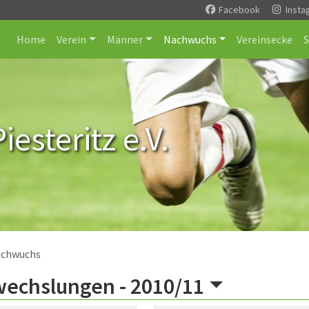
Facebook
Insta
Home
Verein
Männer
Nachwuchs
Vereinsecke
esteritz e.V.
chwuchs
wechslungen -
2010/11