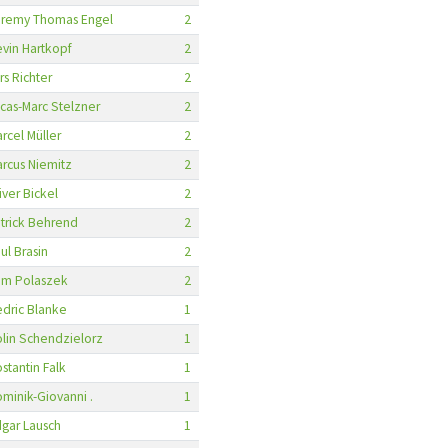
eremy Thomas Engel
2
vin Hartkopf
2
rs Richter
2
cas-Marc Stelzner
2
rcel Müller
2
rcus Niemitz
2
iver Bickel
2
trick Behrend
2
ul Brasin
2
om Polaszek
2
dric Blanke
1
lin Schendzielorz
1
stantin Falk
1
minik-Giovanni .
1
gar Lausch
1