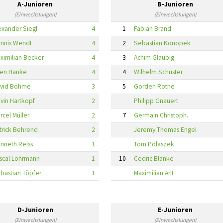
A-Junioren
B-Junioren
(Einwechslungen)
(Einwechslungen)
exander Siegl
4
1
Fabian Brand
nnis Wendt
4
2
Sebastian Konopek
ximilian Becker
4
3
Achim Glaubig
en Hanke
4
4
Wilhelm Schuster
vid Böhme
3
5
Gorden Rothe
vin Hartkopf
2
Philipp Gnauert
rcel Müller
2
7
Germain Christoph.
trick Behrend
2
Jeremy Thomas Engel
nneth Reiss
1
Tom Polaszek
scal Lohrmann
1
10
Cedric Blanke
bastian Töpfer
1
Maximilian Arlt
D-Junioren
E-Junioren
(Einwechslungen)
(Einwechslungen)