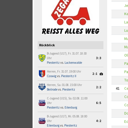
J
Ke
La
Lu
Ma
Rückblick
Ma
B-Jugend (U17), Fr. 31.07. 18:30
Ol
Uhr
3:3
Piesteritz
vs.
Luckenwalde
Pa
Pa
Herren, Fr. 31.07. 19:00 Uhr
2:1
Coswig
vs.
Piesteritz II
T
Herren, Sa. 01.08. 15:00 Uhr
2:2
41
Ce
Beilrode
vs.
Piesteritz
Co
C-Jugend (U15), So. 02.08. 11:00
Uhr
6:5
Co
Piesteritz
vs.
Eilenburg
Do
B-Jugend (U17), Mi. 05.08. 18:00
Uhr
4:2
Ed
Eilenburg
vs.
Piesteritz