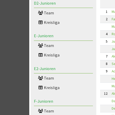
D2-Junioren
1
M
Team
2
Fa
Kreisliga
Ma
4
Ro
E-Junioren
5
Ju
Team
Ju
Kreisliga
7
Al
8
S
E2-Junioren
9
Ac
Team
He
Ma
Kreisliga
12
Al
F-Junioren
Da
D
Team