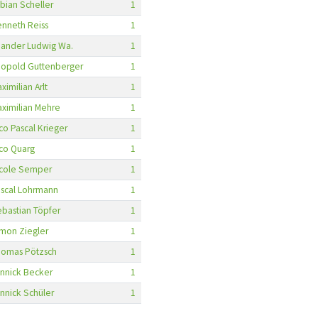
bian Scheller
1
nneth Reiss
1
ander Ludwig Wa.
1
opold Guttenberger
1
ximilian Arlt
1
ximilian Mehre
1
co Pascal Krieger
1
co Quarg
1
icole Semper
1
scal Lohrmann
1
bastian Töpfer
1
mon Ziegler
1
homas Pötzsch
1
nnick Becker
1
nnick Schüler
1