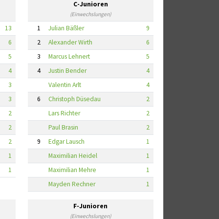
C-Junioren
(Einwechslungen)
13
1
Julian Bäßler
9
6
2
Alexander Wirth
6
5
3
Marcus Lehnert
5
4
4
Justin Bender
4
3
Valentin Arlt
4
3
6
Christoph Düsedau
2
2
Lars Richter
2
2
Paul Brasin
2
2
9
Edgar Lausch
1
1
Maximilian Heidel
1
1
Maximilian Mehre
1
Mayden Rechner
1
F-Junioren
(Einwechslungen)