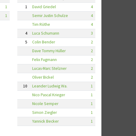
1
1
David Griedel
4
1
Semir Justin Schulze
4
Tim Röthe
4
4
Luca Schumann
3
5
Colin Bender
2
Dave Tommy Hüller
2
Felix Fugmann
2
Lucas-Marc Stelzner
2
Oliver Bickel
2
10
Leander Ludwig Wa.
1
Nico Pascal Krieger
1
Nicole Semper
1
Simon Ziegler
1
Yannick Becker
1