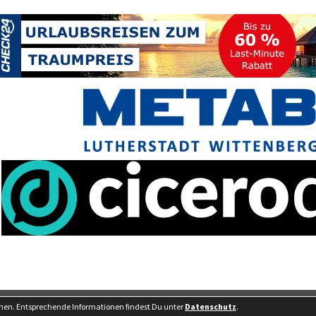
Besucherstatisti
nnen. Entsprechende Informationen findest Du unter
Datenschutz
.