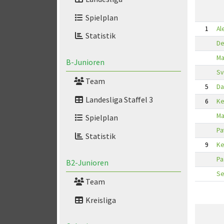
Spielplan
1
Al
Statistik
De
Ma
B-Junioren
Sv
Team
5
Da
Landesliga Staffel 3
6
Ke
Ma
Spielplan
Pa
Statistik
9
Ke
Pa
B2-Junioren
Se
Team
Kreisliga