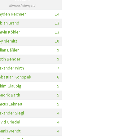
(Einwechslungen)
ayden Rechner
14
bian Brand
13
rvin Köhler
13
y Niemitz
10
lian Bäßler
9
stin Bender
9
exander Wirth
7
ebastian Konopek
6
him Glaubig
5
ndrik Barth
5
rcus Lehnert
5
exander Siegl
4
vid Griedel
4
ennis Wendt
4