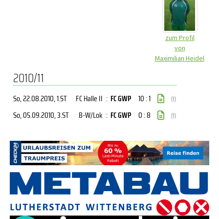
zum Profil
von
Maximilian Heidel
2010/11
So, 22.08.2010
, 1.ST
FC Halle II
:
FC GWP
10 : 1
(1)
So, 05.09.2010
, 3.ST
B-W/Lok
:
FC GWP
0 : 8
(1)