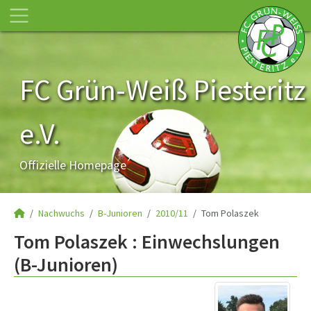
FC Grün-Weiß Piesteritz
e.V.
Offizielle Homepage
Nachwuchs
B-Junioren
2010/11
Tom Polaszek
Tom Polaszek : Einwechslungen
(B-Junioren)