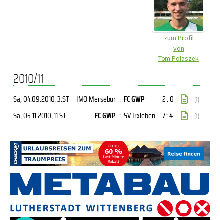
zum Profil
von
Tom Polaszek
2010/11
Sa, 04.09.2010
, 3.ST
IMO Mersebur
:
FC GWP
2 : 0
(1)
Sa, 06.11.2010
, 11.ST
FC GWP
:
SV Irxleben
7 : 4
(1)