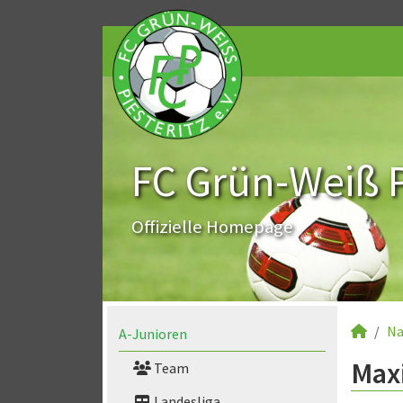
FC Grün-Weiß Pi
Offizielle Homepage
Na
A-Junioren
Maxi
Team
Landesliga