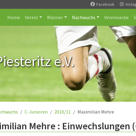
Facebook
Insta
Home
Verein
Männer
Nachwuchs
Vereinsecke
esteritz e.V.
chwuchs
C-Junioren
2010/11
Maximilian Mehre
milian Mehre : Einwechslungen (