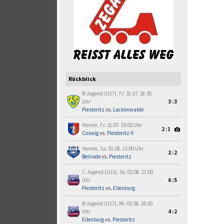
Rückblick
B-Jugend (U17), Fr. 31.07. 18:30
Uhr
3:3
Piesteritz
vs.
Luckenwalde
Herren, Fr. 31.07. 19:00 Uhr
2:1
Coswig
vs.
Piesteritz II
Herren, Sa. 01.08. 15:00 Uhr
2:2
Beilrode
vs.
Piesteritz
C-Jugend (U15), So. 02.08. 11:00
Uhr
6:5
Piesteritz
vs.
Eilenburg
B-Jugend (U17), Mi. 05.08. 18:00
Uhr
4:2
Eilenburg
vs.
Piesteritz