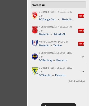
Vorschau
C-Jugend (U15), Fr. 07.08. 16:30
Uhr
live
FC Energie Cott...
vs.
Piesteritz
A-Jugend (U19), Fr. 07.08. 18:30
Uhr
live
Piesteritz
vs.
Reinsdorf II
Herren, Sa. 08.08. 14:00 Uhr
live
Piesteritz
vs.
Turbine
B-Jugend (U17), So. 09.08. 11:30
Uhr
-:-
SC Bernburg
vs.
Piesteritz
C-Jugend (U15), Di. 11.08. 18:00
Uhr
-:-
SC Templin
vs.
Piesteritz
© FuPa-Widget