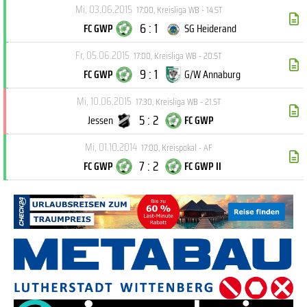
Mi, 03.06.2015
17:00
,
Kreisliga WB - 14.ST
6 : 1
FC GWP
SG Heiderand
Fr, 05.06.2015
17:00
,
Kreisliga WB - 20.ST
9 : 1
FC GWP
G/W Annaburg
Mi, 10.06.2015
17:30
,
Kreisliga WB - 21.ST
5 : 2
Jessen
FC GWP
Mi, 01.10.2014
17:00
,
Kreispokal - AF
7 : 2
FC GWP
FC GWP II