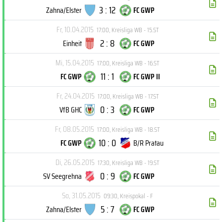
3 : 12
Zahna/Elster
FC GWP
Fr, 10.04.2015
17:00
,
Kreisliga WB - 15.ST
2 : 8
Einheit
FC GWP
Mi, 15.04.2015
17:00
,
Kreisliga WB - 16.ST
11 : 1
FC GWP
FC GWP II
Fr, 24.04.2015
17:00
,
Kreisliga WB - 17.ST
0 : 3
VfB GHC
FC GWP
Fr, 08.05.2015
17:00
,
Kreisliga WB - 18.ST
10 : 0
FC GWP
B/R Pratau
Di, 26.05.2015
17:30
,
Kreisliga WB - 19.ST
0 : 9
SV Seegrehna
FC GWP
So, 31.05.2015
09:30
,
Kreispokal - F
5 : 7
Zahna/Elster
FC GWP