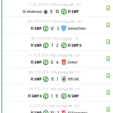
Fr, 26.09.2014
17:00
,
Kreisliga WB - 3.ST
0 : 10
SG Heiderand
FC GWP
Mo, 29.09.2014
17:00
,
Kreisliga WB - 2.ST
12 : 3
FC GWP
Zahna/Elster
Mi, 01.10.2014
17:00
,
Kreispokal - AF
7 : 2
FC GWP
FC GWP II
Fr, 10.10.2014
17:00
,
Kreisliga WB - 4.ST
6 : 4
FC GWP
Einheit
Mo, 13.10.2014
17:00
,
Kreisliga WB - 6.ST
11 : 1
FC GWP
VfB GHC
Mi, 15.10.2014
17:00
,
Kreisliga WB - 5.ST
1 : 11
FC GWP II
FC GWP
Fr, 17.10.2014
17:00
,
Kreisliga WB - 8.ST
10 : 3
FC GWP
SV Seegrehna