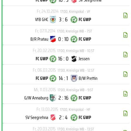
Fr, 24.10.2014
17:00
,
Kreispokal - VF
3 : 6
VfB GHC
FC GWP
Fr, 07.11.2014
17:00
,
Kreisliga WB - 7.ST
0 : 10
B/R Pratau
FC GWP
Fr, 20.02.2015
17:00
,
Kreisliga WB - 10.ST
16 : 0
FC GWP
Jessen
Fr, 06.03.2015
17:00
,
Kreisliga WB - 12.ST
14 : 1
FC GWP
B/W Prettin
Mi, 11.03.2015
17:00
,
Kreisliga WB - 9.ST
2 : 16
G/W Annaburg
FC GWP
Fr, 13.03.2015
17:00
,
Kreispokal - HF
2 : 4
SV Seegrehna
FC GWP
Fr, 20.03.2015
17:00
,
Kreisliga WB - 13.ST