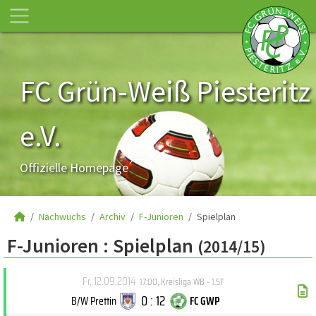
FC Grün-Weiß Piesteritz
e.V.
Offizielle Homepage
Nachwuchs
Archiv
F-Junioren
Spielplan
F-Junioren :
Spielplan
(2014/15)
Fr, 12.09.2014
17:00
,
Kreisliga WB - 1.ST
0 : 12
B/W Prettin
FC GWP