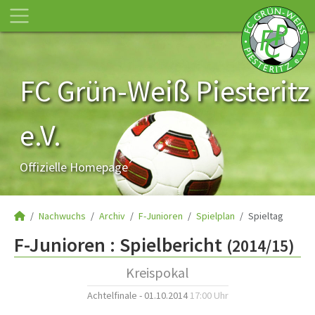
FC Grün-Weiß Piesteritz
e.V.
Offizielle Homepage
Nachwuchs
Archiv
F-Junioren
Spielplan
Spieltag
F-Junioren :
Spielbericht
(2014/15)
Kreispokal
Achtelfinale - 01.10.2014
17:00 Uhr