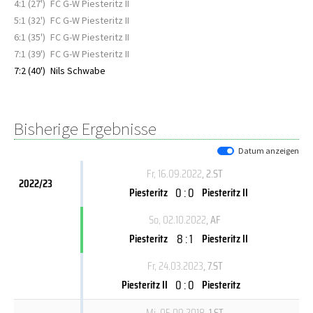
4:1 (27')
FC G-W Piesteritz II
5:1 (32')
FC G-W Piesteritz II
6:1 (35')
FC G-W Piesteritz II
7:1 (39')
FC G-W Piesteritz II
7:2 (40')
Nils Schwabe
Bisherige Ergebnisse
Datum anzeigen
Fr, 16.09.2022
, 2.ST
2022/23
0 : 0
Piesteritz
Piesteritz II
So, 02.10.2022
, AF
8 : 1
Piesteritz
Piesteritz II
Fr, 24.03.2023
, 7.ST
0 : 0
Piesteritz II
Piesteritz
Mi, 05.09.2018
, 1.ST