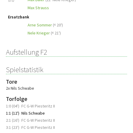
STU
Max Strauss
Ersatzbank
Arne Sommer
(
20')
Nele Krieger
(
21')
Aufstellung F2
Spielstatistik
Tore
2x Nils Schwabe
Torfolge
1:0 (04')
FC G-W Piesteritz II
1:1 (12')
Nils Schwabe
2:1 (16')
FC G-W Piesteritz II
3:1 (23')
FC G-W Piesteritz II