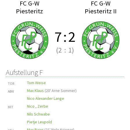
FC G-W
FC G-W
Piesteritz
Piesteritz II
7
:
2
(2
:
1)
Aufstellung F
Tom Weise
TOR
Max Klaus
(
20' Arne Sommer
)
ABW
Nico Alexander Lange
Nico , Zerbe
MIT
Nils Schwabe
Pietje Leupold
Max Baier
(
21' Nele Krieger
)