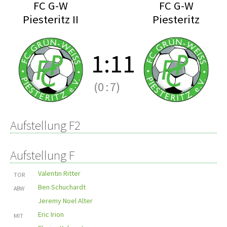
FC G-W
FC G-W
Piesteritz II
Piesteritz
1
:
11
(0
:
7)
Aufstellung F2
Aufstellung F
Valentin Ritter
TOR
Ben Schuchardt
ABW
Jeremy Noel Alter
Eric Irion
MIT