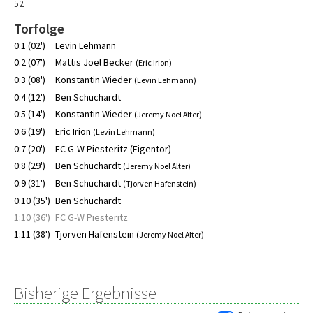
52
Torfolge
0:1 (02')
Levin Lehmann
0:2 (07')
Mattis Joel Becker
(Eric Irion)
0:3 (08')
Konstantin Wieder
(Levin Lehmann)
0:4 (12')
Ben Schuchardt
0:5 (14')
Konstantin Wieder
(Jeremy Noel Alter)
0:6 (19')
Eric Irion
(Levin Lehmann)
0:7 (20')
FC G-W Piesteritz (Eigentor)
0:8 (29')
Ben Schuchardt
(Jeremy Noel Alter)
0:9 (31')
Ben Schuchardt
(Tjorven Hafenstein)
0:10 (35')
Ben Schuchardt
1:10 (36')
FC G-W Piesteritz
1:11 (38')
Tjorven Hafenstein
(Jeremy Noel Alter)
Bisherige Ergebnisse