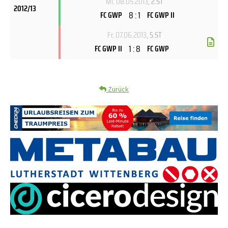
Mi, 08.05.2013
, 2.ST
2012/13
8 : 1
FC GWP
FC GWP II
Fr, 07.06.2013
, 5.ST
1 : 8
FC GWP II
FC GWP
Zurück