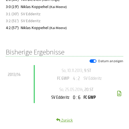
3:0 (19')
Niklas Koppehel
(Kai Meene)
3:1 (30')
SV Edderitz
3:2 (51')
SV Edderitz
4:2 (57')
Niklas Koppehel
(Kai Meene)
Bisherige Ergebnisse
Datum anzeigen
So, 10.11.2013
, 9.ST
2013/14
4 : 2
FC GWP
SV Edderitz
So, 25.05.2014
, 20.ST
0 : 6
SV Edderitz
FC GWP
Zurück