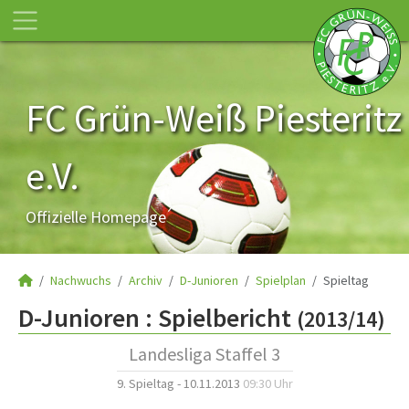
FC Grün-Weiß Piesteritz
e.V.
Offizielle Homepage
Nachwuchs
Archiv
D-Junioren
Spielplan
Spieltag
D-Junioren :
Spielbericht
(2013/14)
Landesliga Staffel 3
9. Spieltag - 10.11.2013
09:30 Uhr