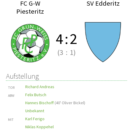
FC G-W
SV Edderitz
Piesteritz
4
:
2
(3
:
1)
Aufstellung
Richard Andreas
TOR
Felix Butsch
ABW
Hannes Bischoff
(
40' Oliver Bickel
)
Unbekannt
Karl Ferigo
MIT
Niklas Koppehel