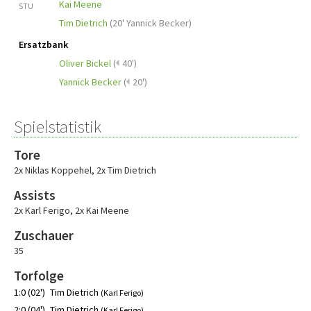
Kai Meene
STU
Tim Dietrich
(
20' Yannick Becker
)
Ersatzbank
Oliver Bickel
(
40')
Yannick Becker
(
20')
Spielstatistik
Tore
2x Niklas Koppehel
,
2x Tim Dietrich
Assists
2x Karl Ferigo
,
2x Kai Meene
Zuschauer
35
Torfolge
1:0 (02')
Tim Dietrich
(Karl Ferigo)
2:0 (04')
Tim Dietrich
(Karl Ferigo)