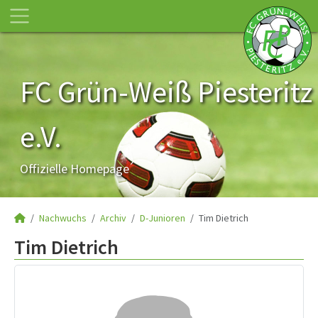
FC Grün-Weiß Piesteritz
e.V.
Offizielle Homepage
Nachwuchs
Archiv
D-Junioren
Tim Dietrich
Tim Dietrich