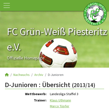
FC Grün-Weiß Piesteritz
e.V.
Offizielle Homepage
Nachwuchs
Archiv
D-Junioren
D-Junioren :
Übersicht
(2013/14)
Wettbewerb:
Landesliga Staffel 3
Trainer:
Klaus Uthmann
Marco Töpfer