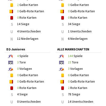
2
Gelbe Karten
0
Gelbe Karten
0
Gelb-Rote Karten
0
Gelb-Rote Karten
0
Rote Karten
0
Rote Karten
S
14 Siege
S
34 Siege
U
4 Unentschieden
U
1 Unentschieden
N
12 Niederlagen
N
6 Niederlagen
D2-Junioren
ALLE MANNSCHAFTEN
4
Spiele
144
Spiele
3
Tore
15
Tore
0
Vorlagen
3
Vorlagen
0
Gelbe Karten
6
Gelbe Karten
0
Gelb-Rote Karten
0
Gelb-Rote Karten
0
Rote Karten
2
Rote Karten
S
4 Siege
S
78 Siege
U
0 Unentschieden
U
14 Unentschieden