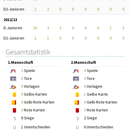
D2-Junioren
2
2
0
0
0
0
0
0
2012/13
D-Junioren
20
3
3
0
0
0
1
3
D2-Junioren
2
1
0
0
0
0
0
0
Gesamtstatistik
1.Mannschaft
2.Mannschaft
2
Spiele
4
Spiele
0
Tore
0
Tore
0
Vorlagen
0
Vorlagen
0
Gelbe Karten
1
Gelbe Karte
0
Gelb-Rote Karten
0
Gelb-Rote Karten
0
Rote Karten
0
Rote Karten
S
0 Siege
S
2 Siege
U
1 Unentschieden
U
0 Unentschieden