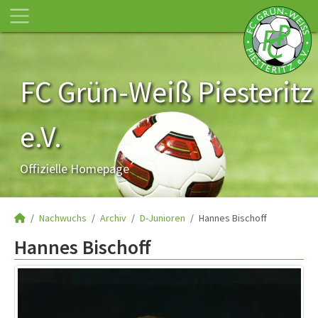
FC Grün-Weiß Piesteritz
e.V.
Offizielle Homepage
Nachwuchs
Archiv
D-Junioren
Hannes Bischoff
Hannes Bischoff