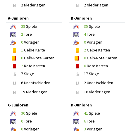
N
2 Niederlagen
N
2 Niederlagen
A-Junioren
B-Junioren
28
Spiele
35
Spiele
2
Tore
4
Tore
0
Vorlagen
0
Vorlagen
1
Gelbe Karte
2
Gelbe Karten
0
Gelb-Rote Karten
0
Gelb-Rote Karten
2
Rote Karten
0
Rote Karten
S
7 Siege
S
17 Siege
U
6 Unentschieden
U
2 Unentschieden
N
15 Niederlagen
N
16 Niederlagen
C-Junioren
D-Junioren
30
Spiele
41
Spiele
0
Tore
6
Tore
0
Vorlagen
3
Vorlagen