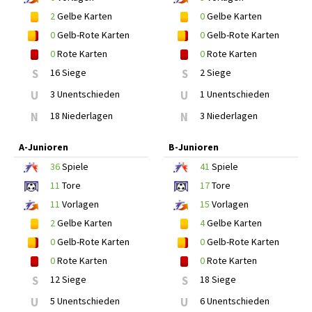
2
Gelbe Karten
0
Gelbe Karten
0
Gelb-Rote Karten
0
Gelb-Rote Karten
0
Rote Karten
0
Rote Karten
S
16 Siege
S
2 Siege
U
3 Unentschieden
U
1 Unentschieden
N
18 Niederlagen
N
3 Niederlagen
A-Junioren
B-Junioren
36
Spiele
41
Spiele
11
Tore
17
Tore
11
Vorlagen
15
Vorlagen
2
Gelbe Karten
4
Gelbe Karten
0
Gelb-Rote Karten
0
Gelb-Rote Karten
0
Rote Karten
0
Rote Karten
S
12 Siege
S
18 Siege
U
5 Unentschieden
U
6 Unentschieden