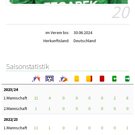
20
im Verein bis:
30.06.2024
Herkunftsland:
Deutschland
Saisonstatistik
2023/24
1.Mannschaft
21
4
0
0
0
0
2
8
2.Mannschaft
1
1
0
0
0
0
0
0
2022/23
1.Mannschaft
11
1
0
2
0
0
0
1