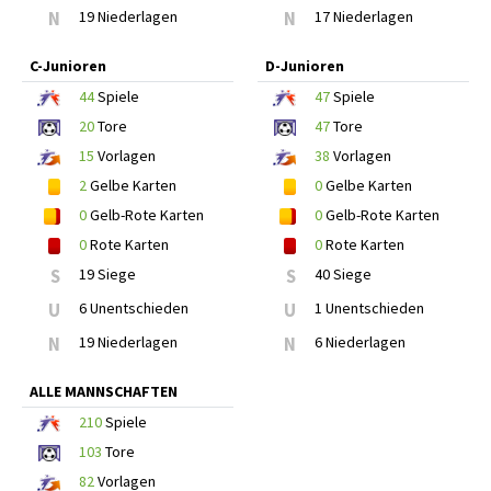
N
19 Niederlagen
N
17 Niederlagen
C-Junioren
D-Junioren
44
Spiele
47
Spiele
20
Tore
47
Tore
15
Vorlagen
38
Vorlagen
2
Gelbe Karten
0
Gelbe Karten
0
Gelb-Rote Karten
0
Gelb-Rote Karten
0
Rote Karten
0
Rote Karten
S
19 Siege
S
40 Siege
U
6 Unentschieden
U
1 Unentschieden
N
19 Niederlagen
N
6 Niederlagen
ALLE MANNSCHAFTEN
210
Spiele
103
Tore
82
Vorlagen