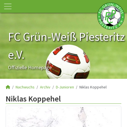
FC Grün-Weiß Piesteritz
e.V.
Offizielle Homepage
Nachwuchs
Archiv
D-Junioren
Niklas Koppehel
Niklas Koppehel