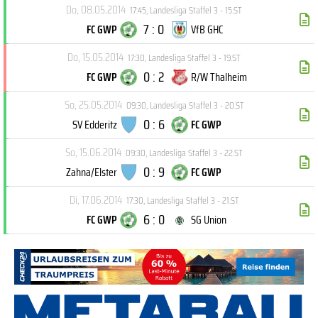
Do, 08.05.2014
17:45
,
Landesliga Staffel 3 - 15.ST
7 : 0
FC GWP
VfB GHC
Do, 15.05.2014
17:30
,
Landesliga Staffel 3 - 19.ST
0 : 2
FC GWP
R/W Thalheim
So, 25.05.2014
09:30
,
Landesliga Staffel 3 - 20.ST
0 : 6
SV Edderitz
FC GWP
So, 15.06.2014
09:30
,
Landesliga Staffel 3 - 22.ST
0 : 9
Zahna/Elster
FC GWP
Di, 17.06.2014
17:30
,
Landesliga Staffel 3 - 21.ST
6 : 0
FC GWP
SG Union