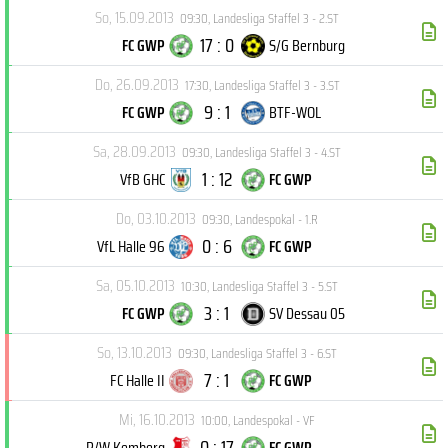
So, 15.09.2013
09:30
,
Landesliga Staffel 3 - 2.ST
17 : 0
FC GWP
S/G Bernburg
Do, 26.09.2013
17:30
,
Landesliga Staffel 3 - 3.ST
9 : 1
FC GWP
BTF-WOL
Sa, 28.09.2013
09:30
,
Landesliga Staffel 3 - 4.ST
1 : 12
VfB GHC
FC GWP
Do, 03.10.2013
09:30
,
Landespokal - 1.R
0 : 6
VfL Halle 96
FC GWP
Sa, 05.10.2013
10:30
,
Landesliga Staffel 3 - 5.ST
3 : 1
FC GWP
SV Dessau 05
So, 13.10.2013
09:30
,
Landesliga Staffel 3 - 6.ST
7 : 1
FC Halle II
FC GWP
Mi, 16.10.2013
10:00
,
Landespokal - VF
0 : 17
R/W Kemberg
FC GWP