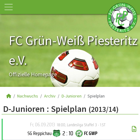
FC Grün-Weiß Piesteritz
e.V.
Offizielle Homepage
Nachwuchs
Archiv
D-Junioren
Spielplan
D-Junioren :
Spielplan
(2013/14)
Fr, 06.09.2013
18:00
,
Landesliga Staffel 3 - 1.ST
2 : 10
SG Reppichau
FC GWP