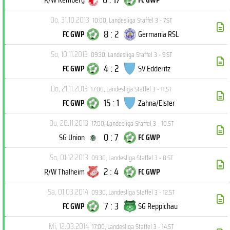
Do, 31.10.2013
10:00
,
Landesliga Staffel 3 - 7.ST
8 : 2
FC GWP
Germania RSL
So, 10.11.2013
09:30
,
Landesliga Staffel 3 - 9.ST
4 : 2
FC GWP
SV Edderitz
Do, 21.11.2013
17:00
,
Landesliga Staffel 3 - 11.ST
15 : 1
FC GWP
Zahna/Elster
Do, 28.11.2013
17:00
,
Landesliga Staffel 3 - 10.ST
0 : 7
SG Union
FC GWP
So, 01.12.2013
09:30
,
Landesliga Staffel 3 - 8.ST
2 : 4
R/W Thalheim
FC GWP
Sa, 01.03.2014
09:30
,
Landesliga Staffel 3 - 12.ST
7 : 3
FC GWP
SG Reppichau
Mi, 12.03.2014
17:00
,
Landesliga Staffel 3 - 14.ST