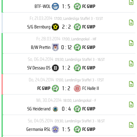
1 : 5
BTF-WOL
FC GWP
Fr, 21.03.2014
17:00
,
Landesliga Staffel 3 - 13.ST
2 : 2
S/G Bernburg
FC GWP
Fr, 28.03.2014
17:00
,
Landespokal - HF
0 : 12
B/W Prettin
FC GWP
So, 06.04.2014
09:30
,
Landesliga Staffel 3 - 16.ST
1 : 2
SV Dessau 05
FC GWP
Do, 24.04.2014
17:00
,
Landesliga Staffel 3 - 17.ST
1 : 2
FC GWP
FC Halle II
Mi, 30.04.2014
18:00
,
Landespokal - F
0 : 4
SG Heiderand
FC GWP
So, 04.05.2014
09:30
,
Landesliga Staffel 3 - 18.ST
1 : 5
Germania RSL
FC GWP