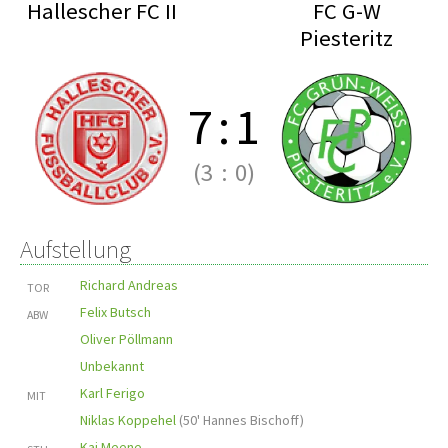
Hallescher FC II
FC G-W
Piesteritz
7
:
1
(3
:
0)
Aufstellung
Richard Andreas
TOR
Felix Butsch
ABW
Oliver Pöllmann
Unbekannt
Karl Ferigo
MIT
Niklas Koppehel
(
50' Hannes Bischoff
)
Kai Meene