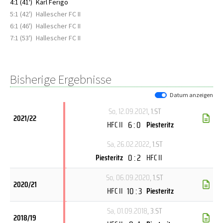
4:1 (41')
Karl Ferigo
5:1 (42')
Hallescher FC II
6:1 (46')
Hallescher FC II
7:1 (53')
Hallescher FC II
Bisherige Ergebnisse
Datum anzeigen
So, 12.09.2021
, 1.ST
2021/22
6 : 0
HFC II
Piesteritz
Sa, 26.02.2022
, 1.ST
0 : 2
Piesteritz
HFC II
So, 06.09.2020
, 1.ST
2020/21
10 : 3
HFC II
Piesteritz
Sa, 01.09.2018
, 3.ST
2018/19