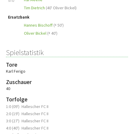
STU
Tim Dietrich
(
40' Oliver Bickel
)
Ersatzbank
Hannes Bischoff
(
50')
Oliver Bickel
(
40')
Spielstatistik
Tore
Karl Ferigo
Zuschauer
40
Torfolge
1:0 (09')
Hallescher FC II
2:0 (19')
Hallescher FC II
3:0 (27')
Hallescher FC II
4:0 (40')
Hallescher FC II