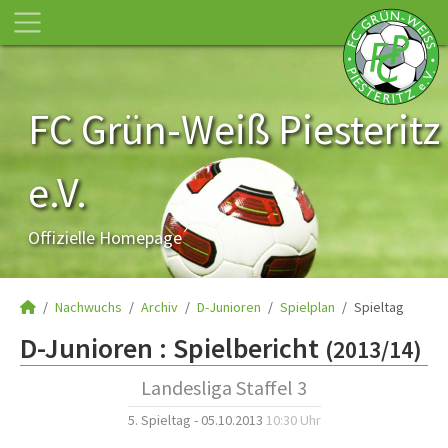
FC Grün-Weiß Piesteritz
e.V.
Offizielle Homepage
Nachwuchs
Archiv
D-Junioren
Spielplan
Spieltag
D-Junioren :
Spielbericht
(2013/14)
Landesliga Staffel 3
5. Spieltag - 05.10.2013
10:30 Uhr