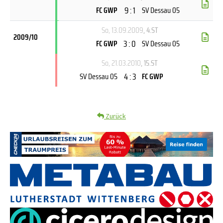
9 : 1
FC GWP
SV Dessau 05
So, 13.09.2009
, 4.ST
2009/10
3 : 0
FC GWP
SV Dessau 05
So, 21.03.2010
, 15.ST
4 : 3
SV Dessau 05
FC GWP
Zurück