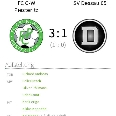
FC G-W
SV Dessau 05
Piesteritz
3
:
1
(1
:
0)
Aufstellung
Richard Andreas
TOR
Felix Butsch
ABW
Oliver Pöllmann
Unbekannt
Karl Ferigo
MIT
Niklas Koppehel
Kai Meene
(
31' Oliver Bickel
)