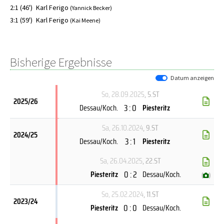
2:1 (46')
Karl Ferigo
(Yannick Becker)
3:1 (59')
Karl Ferigo
(Kai Meene)
Bisherige Ergebnisse
Datum anzeigen
So, 28.09.2025
, 5.ST
2025/26
3 : 0
Dessau/Koch.
Piesteritz
Sa, 26.10.2024
, 9.ST
2024/25
3 : 1
Dessau/Koch.
Piesteritz
Sa, 26.04.2025
, 22.ST
0 : 2
Piesteritz
Dessau/Koch.
(
)
So, 25.02.2024
, 11.ST
2023/24
0 : 0
Piesteritz
Dessau/Koch.