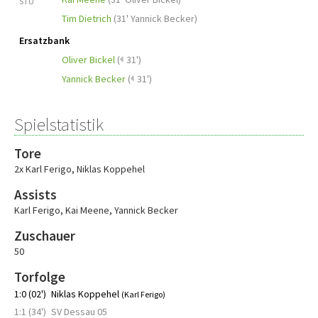
STU
Tim Dietrich
(
31' Yannick Becker
)
Ersatzbank
Oliver Bickel
(
31')
Yannick Becker
(
31')
Spielstatistik
Tore
2x Karl Ferigo
,
Niklas Koppehel
Assists
Karl Ferigo
,
Kai Meene
,
Yannick Becker
Zuschauer
50
Torfolge
1:0 (02')
Niklas Koppehel
(Karl Ferigo)
1:1 (34')
SV Dessau 05