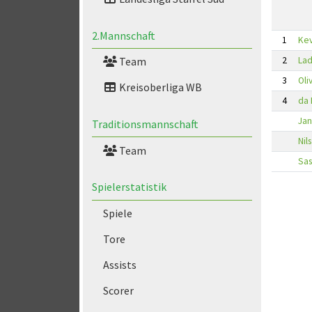
2.Mannschaft
1
Kev
2
Lad
Team
3
Oli
Kreisoberliga WB
4
da 
Jan
Traditionsmannschaft
Nil
Team
Sas
Spielerstatistik
Spiele
Tore
Assists
Scorer