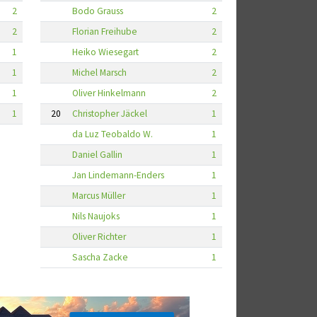
2
Bodo Grauss
2
2
Florian Freihube
2
1
Heiko Wiesegart
2
1
Michel Marsch
2
1
Oliver Hinkelmann
2
1
20
Christopher Jäckel
1
da Luz Teobaldo W.
1
Daniel Gallin
1
Jan Lindemann-Enders
1
Marcus Müller
1
Nils Naujoks
1
Oliver Richter
1
Sascha Zacke
1