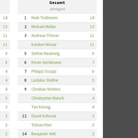
Gesamt
(Vorlagen)
14
1
Maik Trollmann
14
13
2
Michael Müller
13
11
3
Andreas Thöner
11
11
Karsten Niesar
11
9
5
Stefan Neuberg
9
6
6
Kevin Gerstmann
7
4
7
Philipp Scopp
6
4
8
Ladislav Stefke
5
4
9
Christian Winters.
4
3
Christopher Butsch
4
3
Tim Körnig
4
2
12
David Kühnast
3
2
Tobias Klier
3
2
14
Benjamin Witt
2