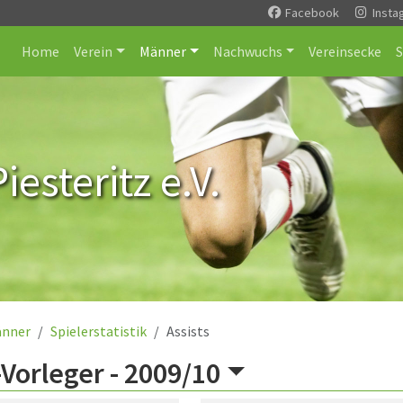
Facebook
Insta
Home
Verein
Männer
Nachwuchs
Vereinsecke
esteritz e.V.
nner
Spielerstatistik
Assists
Vorleger -
2009/10