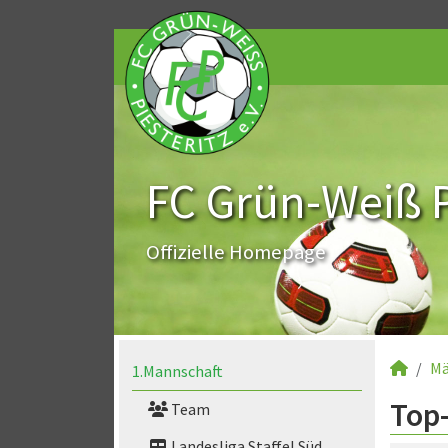
FC Grün-Weiß Pi
Offizielle Homepage
Mä
1.Mannschaft
Top-
Team
Landesliga Staffel Süd