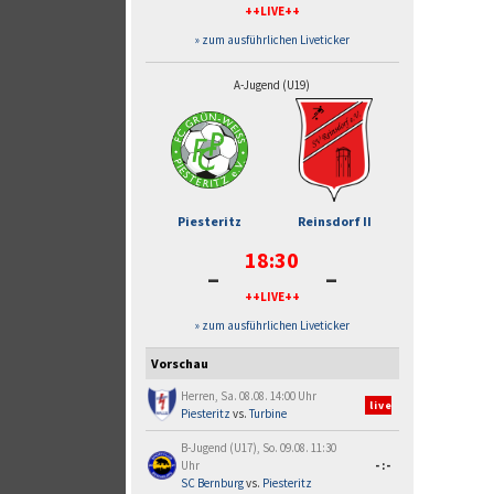
++LIVE++
» zum ausführlichen Liveticker
A-Jugend (U19)
Piesteritz
Reinsdorf II
18:30
-
-
++LIVE++
» zum ausführlichen Liveticker
Vorschau
Herren, Sa. 08.08. 14:00 Uhr
live
Piesteritz
vs.
Turbine
B-Jugend (U17), So. 09.08. 11:30
Uhr
-:-
SC Bernburg
vs.
Piesteritz