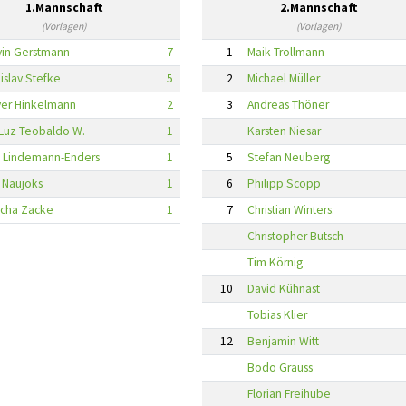
1.Mannschaft
2.Mannschaft
(Vorlagen)
(Vorlagen)
in Gerstmann
7
1
Maik Trollmann
islav Stefke
5
2
Michael Müller
ver Hinkelmann
2
3
Andreas Thöner
Luz Teobaldo W.
1
Karsten Niesar
 Lindemann-Enders
1
5
Stefan Neuberg
s Naujoks
1
6
Philipp Scopp
cha Zacke
1
7
Christian Winters.
Christopher Butsch
Tim Körnig
10
David Kühnast
Tobias Klier
12
Benjamin Witt
Bodo Grauss
Florian Freihube