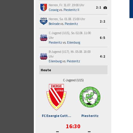
Herren, Fr. 31.07. 19:00 Uhr
2:1
Coswig
vs.
Piesteritz II
Herren, Sa. 01.08. 15:00 Uhr
2:2
Beilrode
vs.
Piesteritz
C-Jugend (U15), So. 02.08. 11:00
Uhr
6:5
Piesteritz
vs.
Eilenburg
B-Jugend (U17), Mi. 05.08. 18:00
Uhr
4:2
Eilenburg
vs.
Piesteritz
Heute
C-Jugend (U15)
FC Energie Cott...
Piesteritz
16:30
-
-