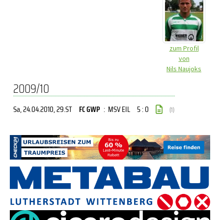
zum Profil
von
Nils Naujoks
2009/10
Sa, 24.04.2010
, 29.ST
FC GWP
:
MSV EIL
5 : 0
(1)