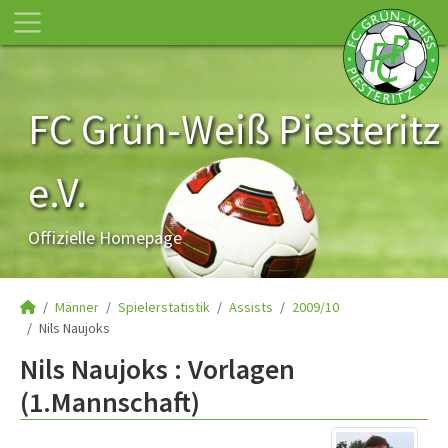
FC Grün-Weiß Piesteritz
e.V.
Offizielle Homepage
Männer
Spielerstatistik
Assists
2009/10
Nils Naujoks
Nils Naujoks : Vorlagen
(1.Mannschaft)