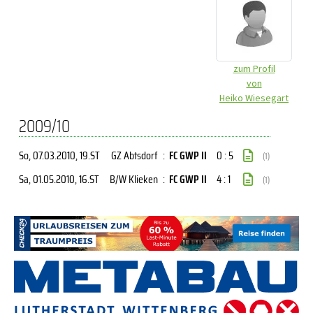
zum Profil
von
Heiko Wiesegart
2009/10
So, 07.03.2010
, 19.ST
GZ Abtsdorf
:
FC GWP II
0 : 5
(1)
Sa, 01.05.2010
, 16.ST
B/W Klieken
:
FC GWP II
4 : 1
(1)