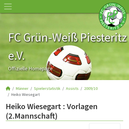
FC Grün-Weiß Piesteritz
e.V.
Offizielle Homepage
Männer
Spielerstatistik
Assists
2009/10
Heiko Wiesegart
Heiko Wiesegart : Vorlagen
(2.Mannschaft)