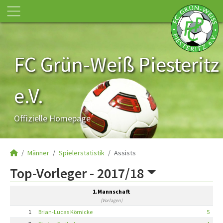
FC Grün-Weiß Piesteritz
e.V.
Offizielle Homepage
Männer
Spielerstatistik
Assists
Top-Vorleger -
2017/18
1.Mannschaft
(Vorlagen)
1
Brian-Lucas Körnicke
5