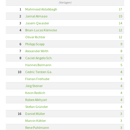
(Vorlagen)
1
Mahmood Aldabbagh
17
2
Jamal Almaao
15
3
Jasem Qwaider
14
4
Brian-Lucas Körnicke
12
Oliver Richter
12
6
Philipp Scopp
9
7
Alexander Wirth
8
8
Caciel-Angelo Sch.
5
Hannes Bormann
5
10
Cedric Torsten Ga.
4
Florian Freihube
4
Jörg Steiner
4
Kevin Redlich
4
Rabee Alkhyari
4
Stefan Gründer
4
16
Daniel Müller
3
Marvin Köhler
3
Rene Puhlmann
3