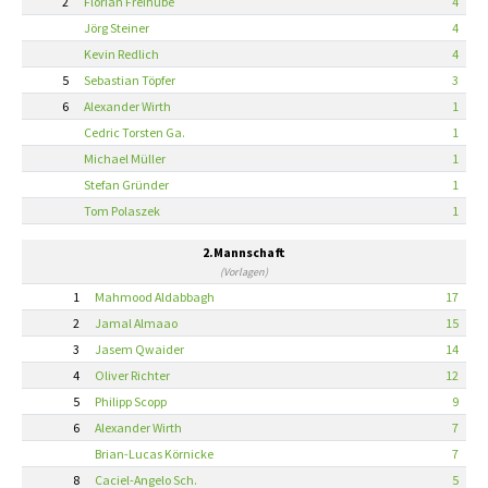
2
Florian Freihube
4
Jörg Steiner
4
Kevin Redlich
4
5
Sebastian Töpfer
3
6
Alexander Wirth
1
Cedric Torsten Ga.
1
Michael Müller
1
Stefan Gründer
1
Tom Polaszek
1
2.Mannschaft
(Vorlagen)
1
Mahmood Aldabbagh
17
2
Jamal Almaao
15
3
Jasem Qwaider
14
4
Oliver Richter
12
5
Philipp Scopp
9
6
Alexander Wirth
7
Brian-Lucas Körnicke
7
8
Caciel-Angelo Sch.
5