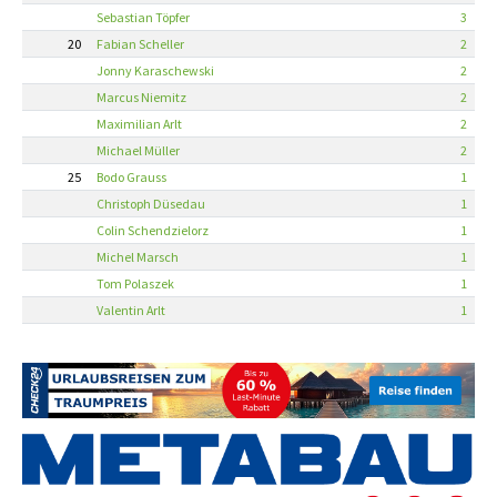
Sebastian Töpfer
3
20
Fabian Scheller
2
Jonny Karaschewski
2
Marcus Niemitz
2
Maximilian Arlt
2
Michael Müller
2
25
Bodo Grauss
1
Christoph Düsedau
1
Colin Schendzielorz
1
Michel Marsch
1
Tom Polaszek
1
Valentin Arlt
1