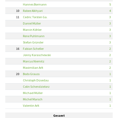
Hannes Bormann
5
10
Rabee Alkhyari
4
11
Cedric Torsten Ga.
3
Daniel Müller
3
Marvin Köhler
3
Rene Puhlmann
3
Stefan Gründer
3
16
Fabian Scheller
2
Jonny Karaschewski
2
Marcus Niemitz
2
Maximilian Arlt
2
20
Bodo Grauss
1
Christoph Düsedau
1
Colin Schendzielorz
1
Michael Müller
1
Michel Marsch
1
Valentin Arlt
1
Gesamt