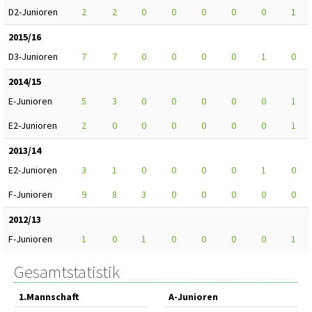
D2-Junioren
2
2
0
0
0
0
0
1
2015/16
D3-Junioren
7
7
0
0
0
0
1
0
2014/15
E-Junioren
5
3
0
0
0
0
0
1
E2-Junioren
2
0
0
0
0
0
0
1
2013/14
E2-Junioren
3
1
0
0
0
0
1
0
F-Junioren
9
8
3
0
0
0
0
0
2012/13
F-Junioren
1
0
1
0
0
0
0
1
Gesamtstatistik
1.Mannschaft
A-Junioren