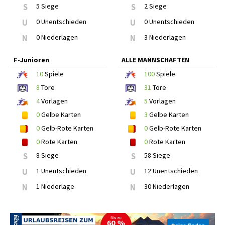
S
5 Siege
S
2 Siege
U
0 Unentschieden
U
0 Unentschieden
N
0 Niederlagen
N
3 Niederlagen
F-Junioren
ALLE MANNSCHAFTEN
10
Spiele
100
Spiele
8
Tore
31
Tore
4
Vorlagen
5
Vorlagen
0
Gelbe Karten
3
Gelbe Karten
0
Gelb-Rote Karten
0
Gelb-Rote Karten
0
Rote Karten
0
Rote Karten
S
8 Siege
S
58 Siege
U
1 Unentschieden
U
12 Unentschieden
N
1 Niederlage
N
30 Niederlagen