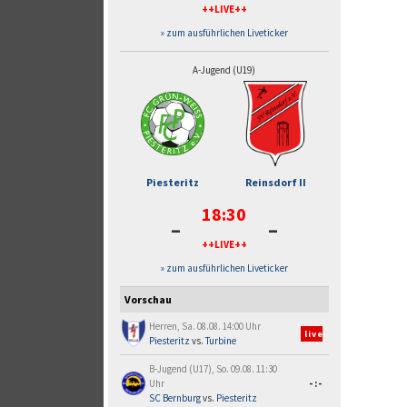
++LIVE++
» zum ausführlichen Liveticker
A-Jugend (U19)
Piesteritz
Reinsdorf II
18:30
-
-
++LIVE++
» zum ausführlichen Liveticker
Vorschau
Herren, Sa. 08.08. 14:00 Uhr
live
Piesteritz
vs.
Turbine
B-Jugend (U17), So. 09.08. 11:30
Uhr
-:-
SC Bernburg
vs.
Piesteritz