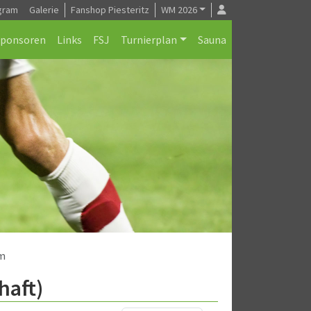
gram
Galerie
Fanshop Piesteritz
WM 2026
Sponsoren
Links
FSJ
Turnierplan
Sauna
am
haft)