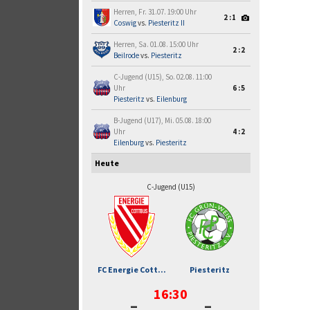
Herren, Fr. 31.07. 19:00 Uhr
2:1
Coswig
vs.
Piesteritz II
Herren, Sa. 01.08. 15:00 Uhr
2:2
Beilrode
vs.
Piesteritz
C-Jugend (U15), So. 02.08. 11:00
Uhr
6:5
Piesteritz
vs.
Eilenburg
B-Jugend (U17), Mi. 05.08. 18:00
Uhr
4:2
Eilenburg
vs.
Piesteritz
Heute
C-Jugend (U15)
FC Energie Cott...
Piesteritz
16:30
-
-