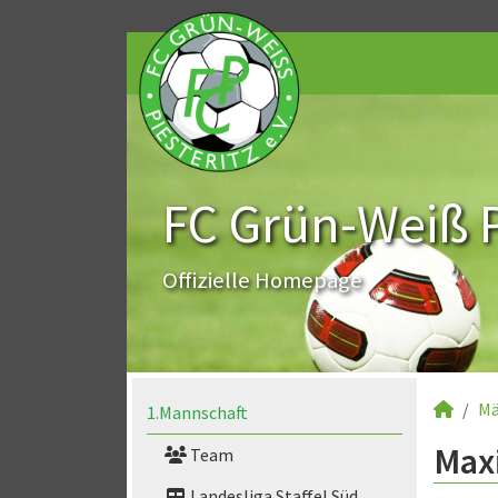
FC Grün-Weiß Pi
Offizielle Homepage
Mä
1.Mannschaft
Maxi
Team
Landesliga Staffel Süd