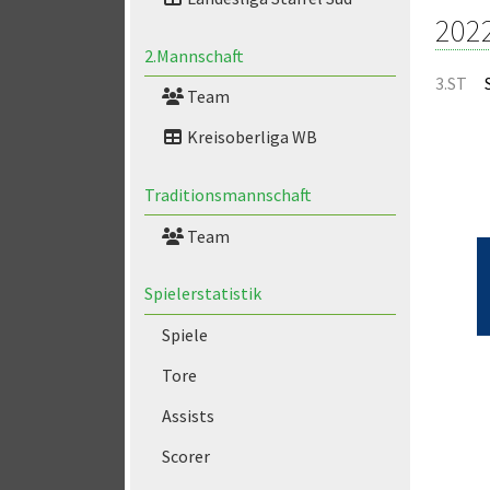
202
2.Mannschaft
3.ST
Team
Kreisoberliga WB
Traditionsmannschaft
Team
Spielerstatistik
Spiele
Tore
Assists
Scorer