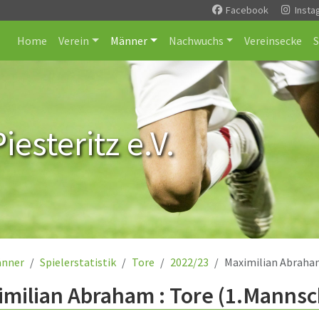
Facebook
Insta
Home
Verein
Männer
Nachwuchs
Vereinsecke
esteritz e.V.
nner
Spielerstatistik
Tore
2022/23
Maximilian Abrah
milian Abraham : Tore (1.Mannsc