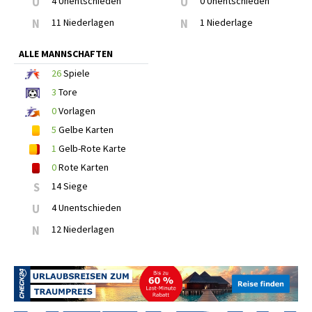
U
4 Unentschieden
U
0 Unentschieden
N
11 Niederlagen
N
1 Niederlage
ALLE MANNSCHAFTEN
26
Spiele
3
Tore
0
Vorlagen
5
Gelbe Karten
1
Gelb-Rote Karte
0
Rote Karten
S
14 Siege
U
4 Unentschieden
N
12 Niederlagen