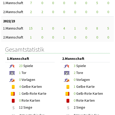
1.Mannschaft
7
0
0
0
0
0
5
0
2.Mannschaft
2
2
0
0
0
0
0
0
2022/23
1.Mannschaft
15
1
0
4
1
0
8
5
2.Mannschaft
1
0
0
1
0
0
0
0
Gesamtstatistik
1.Mannschaft
2.Mannschaft
23
Spiele
3
Spiele
1
Tor
2
Tore
0
Vorlagen
0
Vorlagen
4
Gelbe Karten
1
Gelbe Karte
1
Gelb-Rote Karte
0
Gelb-Rote Karten
0
Rote Karten
0
Rote Karten
S
12 Siege
S
2 Siege