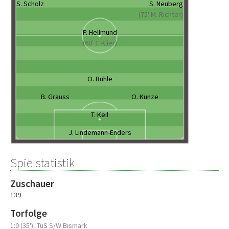
S. Scholz
S. Neuberg
(75' M. Richter)
P. Hellmund
(60' T. Klier)
O. Buhle
B. Grauss
O. Kunze
T. Keil
J. Lindemann-Enders
Spielstatistik
Zuschauer
139
Torfolge
1:0 (35')
TuS S/W Bismark