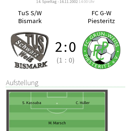
14. Spieltag - 16.11.2002
14:00 Uhr
TuS S/W
FC G-W
Bismark
Piesteritz
2
:
0
(1
:
0)
Aufstellung
S. Kassuba
C. Hüller
M. Marsch