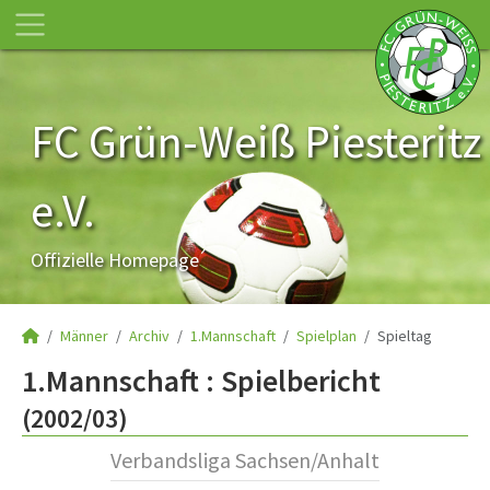
FC Grün-Weiß Piesteritz
e.V.
Offizielle Homepage
Männer
Archiv
1.Mannschaft
Spielplan
Spieltag
1.Mannschaft :
Spielbericht
(2002/03)
Verbandsliga Sachsen/Anhalt