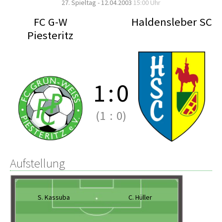
27. Spieltag - 12.04.2003
15:00 Uhr
FC G-W
Haldensleber SC
Piesteritz
1
:
0
(1
:
0)
Aufstellung
S. Kassuba
C. Hüller