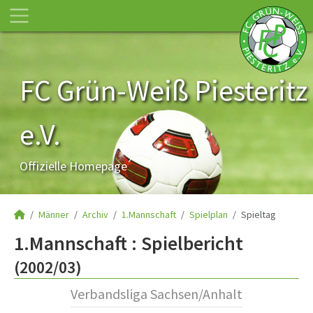
FC Grün-Weiß Piesteritz
e.V.
Offizielle Homepage
Männer
Archiv
1.Mannschaft
Spielplan
Spieltag
1.Mannschaft :
Spielbericht
(2002/03)
Verbandsliga Sachsen/Anhalt