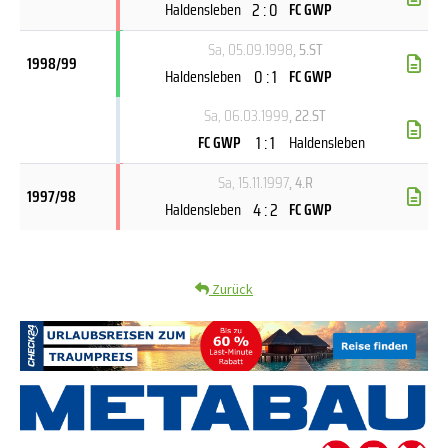
2 : 0
Haldensleben
FC GWP
Sa, 05.09.1998
, 5.ST
1998/99
0 : 1
Haldensleben
FC GWP
Sa, 06.03.1999
, 22.ST
1 : 1
FC GWP
Haldensleben
Sa, 15.11.1997
, 4.R
1997/98
4 : 2
Haldensleben
FC GWP
Zurück