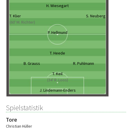
H. Wiesegart
T. Klier
S. Neuberg
(60' M. Richter)
P. Hellmund
T. Heede
B. Grauss
R. Puhlmann
T. Keil
(34' R. Loos)
J. Lindemann-Enders
Spielstatistik
Tore
Christian Hüller