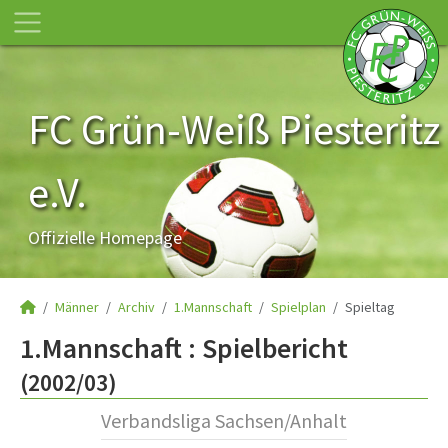
FC Grün-Weiß Piesteritz
e.V.
Offizielle Homepage
Männer
Archiv
1.Mannschaft
Spielplan
Spieltag
1.Mannschaft :
Spielbericht
(2002/03)
Verbandsliga Sachsen/Anhalt