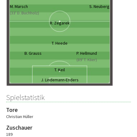
M. Marsch
S. Neuberg
(33' D. Buchholz)
R. Zegarek
T. Heede
B. Grauss
P. Hellmund
(89' T. Klier)
T. Keil
J. Lindemann-Enders
Spielstatistik
Tore
Christian Hüller
Zuschauer
189