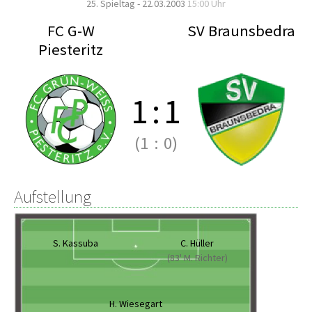
25. Spieltag - 22.03.2003
15:00 Uhr
FC G-W
SV Braunsbedra
Piesteritz
1
:
1
(1
:
0)
Aufstellung
S. Kassuba
C. Hüller
(83' M. Richter)
H. Wiesegart