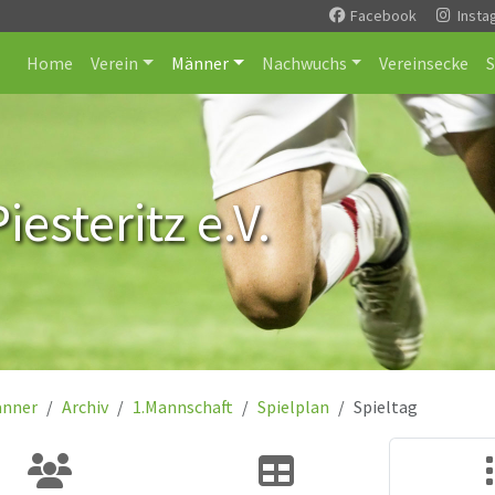
Facebook
Insta
Home
Verein
Männer
Nachwuchs
Vereinsecke
esteritz e.V.
nner
Archiv
1.Mannschaft
Spielplan
Spieltag