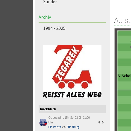
Sünder
Archiv
Aufs
1994 - 2025
S. Scho
Rückblick
C-Jugend (U15), So. 02.08. 11:00
Uhr
6:5
Piesteritz
vs.
Eilenburg