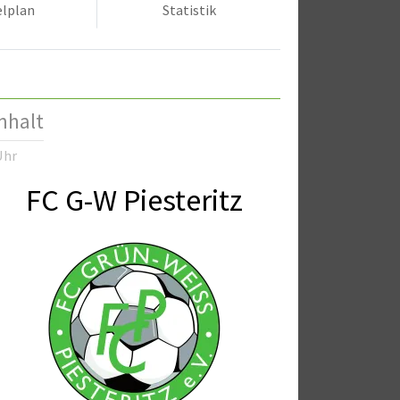
elplan
Statistik
nhalt
Uhr
FC G-W Piesteritz