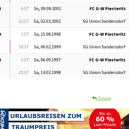
2
6.ST
So, 09.09.2001
FC G-W Piesteritz
23.ST
Sa, 02.03.2002
SG Union Sandersdorf
9
1.ST
Sa, 15.08.1998
FC G-W Piesteritz
18.ST
Sa, 06.02.1999
SG Union Sandersdorf
8
5.ST
Sa, 06.09.1997
FC G-W Piesteritz
22.ST
Sa, 14.03.1998
SG Union Sandersdorf
Zurück