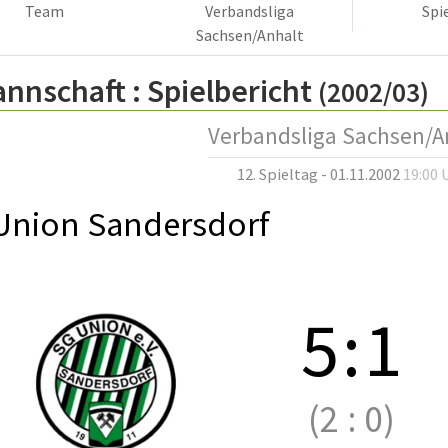
Team
Verbandsliga
Spi
Sachsen/Anhalt
annschaft :
Spielbericht
(2002/03)
Verbandsliga Sachsen/A
12. Spieltag - 01.11.2002
19:00 
Union Sandersdorf
5
:
1
(2
:
0)