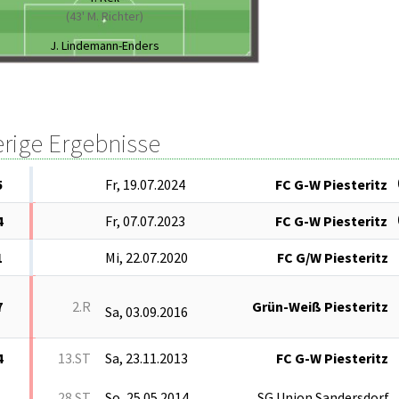
(43' M. Richter)
J. Lindemann-Enders
erige Ergebnisse
5
Fr, 19.07.2024
FC G-W Piesteritz
4
Fr, 07.07.2023
FC G-W Piesteritz
1
Mi, 22.07.2020
FC G/W Piesteritz
7
2.R
Grün-Weiß Piesteritz
Sa, 03.09.2016
4
13.ST
Sa, 23.11.2013
FC G-W Piesteritz
28.ST
So, 25.05.2014
SG Union Sandersdorf