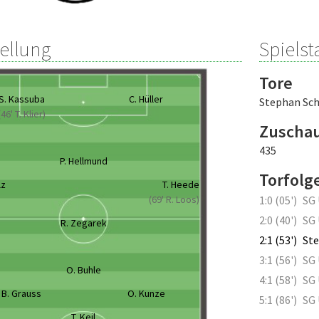
tellung
Spielsta
Tore
S. Kassuba
C. Hüller
Stephan Sc
(46' T. Klier)
Zuscha
435
P. Hellmund
Torfolg
lz
T. Heede
(69' R. Loos)
1:0 (05')
SG 
2:0 (40')
SG 
R. Zegarek
2:1 (53')
Ste
3:1 (56')
SG 
O. Buhle
4:1 (58')
SG 
B. Grauss
O. Kunze
5:1 (86')
SG 
T. Keil