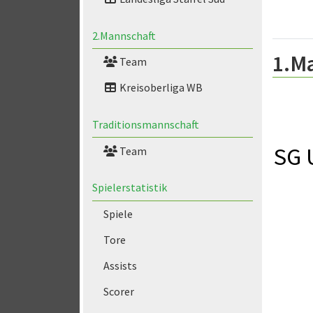
2.Mannschaft
1.M
Team
Kreisoberliga WB
Traditionsmannschaft
SG 
Team
Spielerstatistik
Spiele
Tore
Assists
Scorer