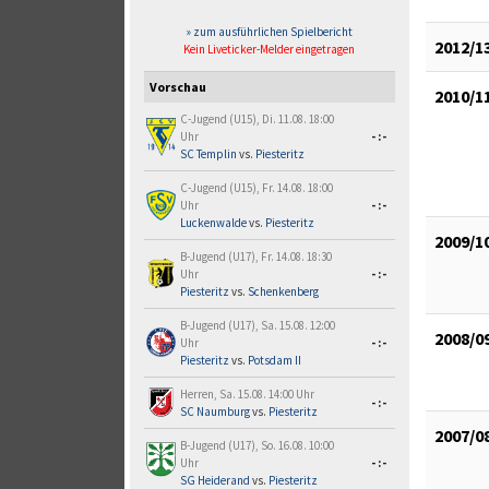
» zum ausführlichen Spielbericht
2012/1
Kein Liveticker-Melder eingetragen
Vorschau
2010/1
C-Jugend (U15), Di. 11.08. 18:00
Uhr
-:-
SC Templin
vs.
Piesteritz
C-Jugend (U15), Fr. 14.08. 18:00
Uhr
-:-
Luckenwalde
vs.
Piesteritz
2009/1
B-Jugend (U17), Fr. 14.08. 18:30
Uhr
-:-
Piesteritz
vs.
Schenkenberg
B-Jugend (U17), Sa. 15.08. 12:00
2008/0
Uhr
-:-
Piesteritz
vs.
Potsdam II
Herren, Sa. 15.08. 14:00 Uhr
-:-
SC Naumburg
vs.
Piesteritz
2007/0
B-Jugend (U17), So. 16.08. 10:00
Uhr
-:-
SG Heiderand
vs.
Piesteritz