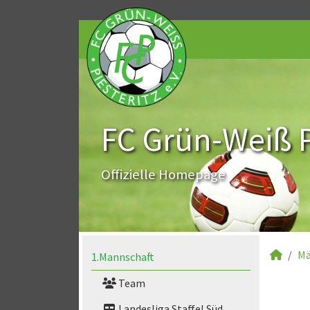
FC Grün-Weiß Pi
Offizielle Homepage
Mä
1.Mannschaft
Team
Landesliga Staffel Süd