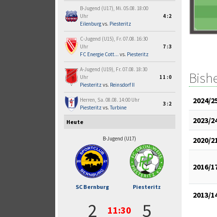
B-Jugend (U17), Mi. 05.08. 18:00
Uhr
4:2
Eilenburg
vs.
Piesteritz
C-Jugend (U15), Fr. 07.08. 16:30
Uhr
7:3
FC Energie Cott...
vs.
Piesteritz
A-Jugend (U19), Fr. 07.08. 18:30
Bish
Uhr
11:0
Piesteritz
vs.
Reinsdorf II
2024/2
Herren, Sa. 08.08. 14:00 Uhr
3:2
Piesteritz
vs.
Turbine
2023/2
Heute
2020/2
B-Jugend (U17)
2016/1
SC Bernburg
Piesteritz
2013/1
2
5
11:30