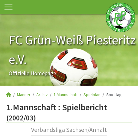
FC Grün-Weiß Piesteritz
e.V.
Offizielle Homepage
Männer
Archiv
1.Mannschaft
Spielplan
Spieltag
1.Mannschaft :
Spielbericht
(2002/03)
Verbandsliga Sachsen/Anhalt