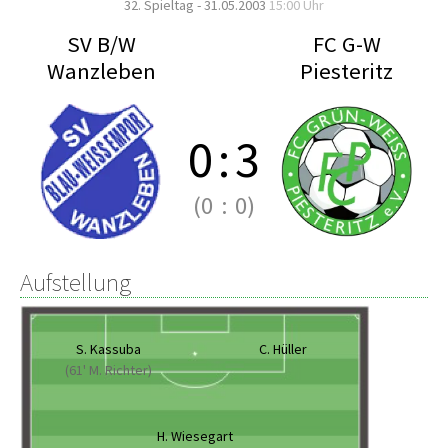
32. Spieltag - 31.05.2003
15:00 Uhr
SV B/W
FC G-W
Wanzleben
Piesteritz
0
:
3
(0
:
0)
Aufstellung
S. Kassuba
C. Hüller
(61' M. Richter)
H. Wiesegart