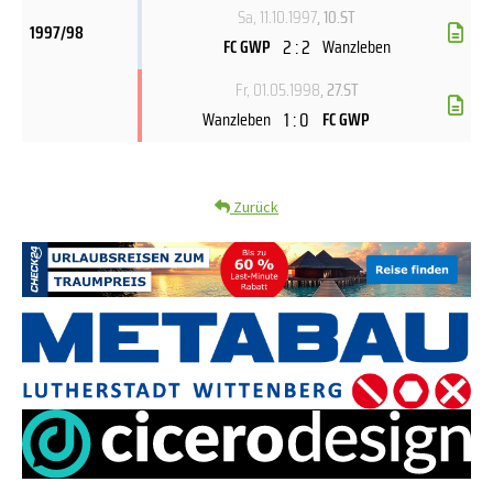
Sa, 11.10.1997
, 10.ST
1997/98
2 : 2
FC GWP
Wanzleben
Fr, 01.05.1998
, 27.ST
1 : 0
Wanzleben
FC GWP
Zurück