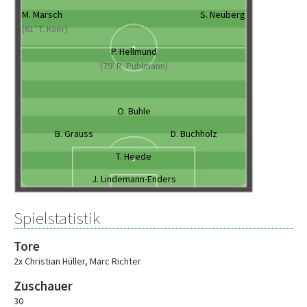
M. Marsch
S. Neuberg
(61' T. Klier)
P. Hellmund
(79' R. Puhlmann)
O. Buhle
B. Grauss
D. Buchholz
T. Heede
J. Lindemann-Enders
Spielstatistik
Tore
2x Christian Hüller
,
Marc Richter
Zuschauer
30