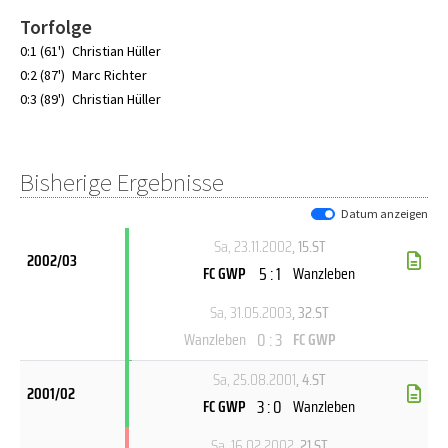
Torfolge
0:1 (61')
Christian Hüller
0:2 (87')
Marc Richter
0:3 (89')
Christian Hüller
Bisherige Ergebnisse
Datum anzeigen
Sa, 23.11.2002
, 15.ST
2002/03
5 : 1
FC GWP
Wanzleben
Sa, 31.05.2003
, 32.ST
0 : 3
Wanzleben
FC GWP
Sa, 25.08.2001
, 4.ST
2001/02
3 : 0
FC GWP
Wanzleben
Sa, 16.02.2002
, 21.ST