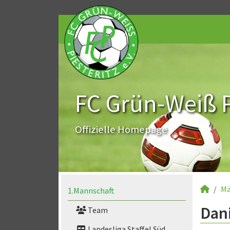
FC Grün-Weiß Pi
Offizielle Homepage
Mä
1.Mannschaft
Dani
Team
Landesliga Staffel Süd