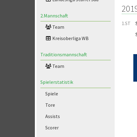
201
2.Mannschaft
1.ST
Team
Kreisoberliga WB
Traditionsmannschaft
Team
Spielerstatistik
Spiele
Tore
Assists
Scorer