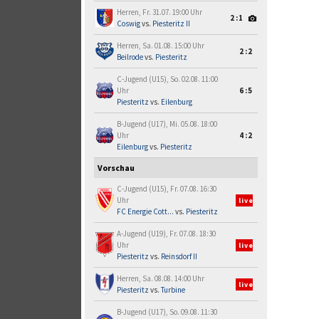
Herren, Fr. 31.07. 19:00 Uhr
2:1
Coswig
vs.
Piesteritz II
Herren, Sa. 01.08. 15:00 Uhr
2:2
Beilrode
vs.
Piesteritz
C-Jugend (U15), So. 02.08. 11:00
Uhr
6:5
Piesteritz
vs.
Eilenburg
B-Jugend (U17), Mi. 05.08. 18:00
Uhr
4:2
Eilenburg
vs.
Piesteritz
Vorschau
C-Jugend (U15), Fr. 07.08. 16:30
Uhr
live
FC Energie Cott...
vs.
Piesteritz
A-Jugend (U19), Fr. 07.08. 18:30
Uhr
live
Piesteritz
vs.
Reinsdorf II
Herren, Sa. 08.08. 14:00 Uhr
live
Piesteritz
vs.
Turbine
B-Jugend (U17), So. 09.08. 11:30