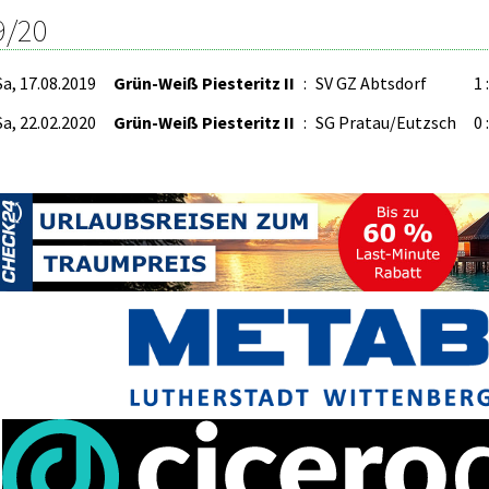
9/20
Sa, 17.08.2019
Grün-Weiß Piesteritz II
:
SV GZ Abtsdorf
1 
Sa, 22.02.2020
Grün-Weiß Piesteritz II
:
SG Pratau/Eutzsch
0 