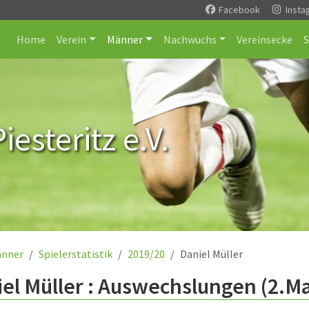
Facebook
Insta
Home
Verein
Männer
Nachwuchs
Vereinsecke
esteritz e.V.
nner
Spielerstatistik
2019/20
Daniel Müller
el Müller : Auswechslungen (2.M