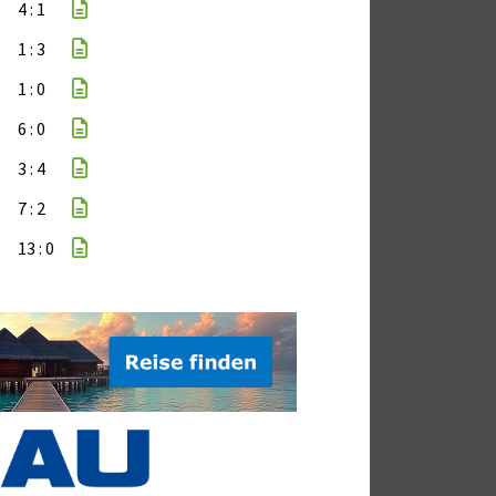
4 : 1
1 : 3
1 : 0
6 : 0
3 : 4
7 : 2
13 : 0