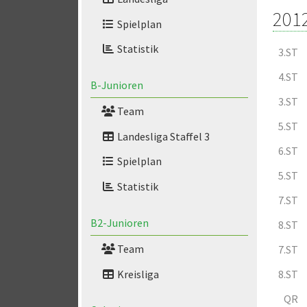
201
Spielplan
Statistik
3.ST
4.ST
B-Junioren
3.ST
Team
5.ST
Landesliga Staffel 3
6.ST
Spielplan
5.ST
Statistik
7.ST
B2-Junioren
8.ST
Team
7.ST
Kreisliga
8.ST
QR