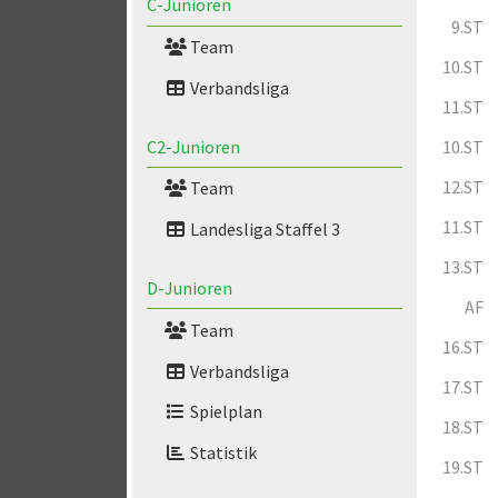
C-Junioren
9.ST
Team
10.ST
Verbandsliga
11.ST
C2-Junioren
10.ST
12.ST
Team
11.ST
Landesliga Staffel 3
13.ST
D-Junioren
AF
Team
16.ST
Verbandsliga
17.ST
Spielplan
18.ST
Statistik
19.ST