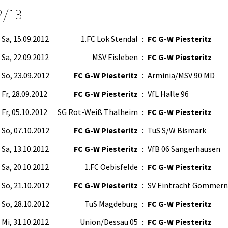
2/13
Sa, 15.09.2012
1.FC Lok Stendal
:
FC G-W Piesteritz
Sa, 22.09.2012
MSV Eisleben
:
FC G-W Piesteritz
So, 23.09.2012
FC G-W Piesteritz
:
Arminia/MSV 90 MD
Fr, 28.09.2012
FC G-W Piesteritz
:
VfL Halle 96
Fr, 05.10.2012
SG Rot-Weiß Thalheim
:
FC G-W Piesteritz
So, 07.10.2012
FC G-W Piesteritz
:
TuS S/W Bismark
Sa, 13.10.2012
FC G-W Piesteritz
:
VfB 06 Sangerhausen
Sa, 20.10.2012
1.FC Oebisfelde
:
FC G-W Piesteritz
So, 21.10.2012
FC G-W Piesteritz
:
SV Eintracht Gommern
So, 28.10.2012
TuS Magdeburg
:
FC G-W Piesteritz
Mi, 31.10.2012
Union/Dessau 05
:
FC G-W Piesteritz