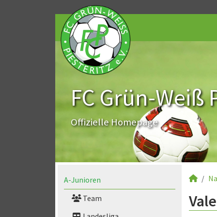
FC Grün-Weiß Pi
Offizielle Homepage
Na
A-Junioren
Vale
Team
Landesliga