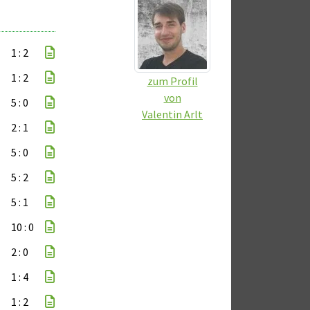
1 : 2
1 : 2
zum Profil
von
5 : 0
Valentin Arlt
2 : 1
5 : 0
5 : 2
5 : 1
10 : 0
2 : 0
1 : 4
1 : 2