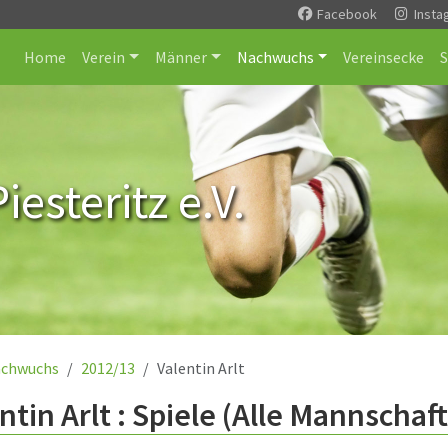
Facebook
Insta
Home
Verein
Männer
Nachwuchs
Vereinsecke
esteritz e.V.
chwuchs
2012/13
Valentin Arlt
ntin Arlt : Spiele (Alle Mannschaf