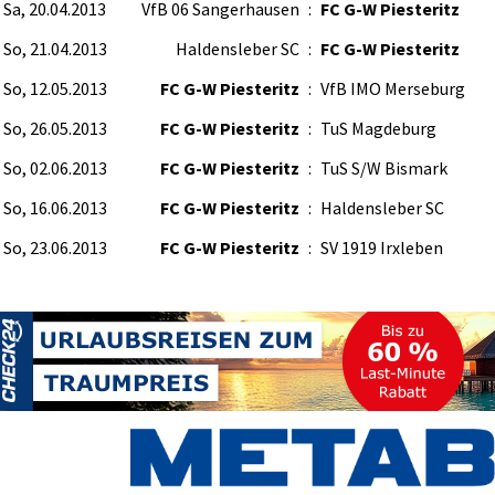
Sa, 20.04.2013
VfB 06 Sangerhausen
:
FC G-W Piesteritz
So, 21.04.2013
Haldensleber SC
:
FC G-W Piesteritz
So, 12.05.2013
FC G-W Piesteritz
:
VfB IMO Merseburg
So, 26.05.2013
FC G-W Piesteritz
:
TuS Magdeburg
So, 02.06.2013
FC G-W Piesteritz
:
TuS S/W Bismark
So, 16.06.2013
FC G-W Piesteritz
:
Haldensleber SC
So, 23.06.2013
FC G-W Piesteritz
:
SV 1919 Irxleben