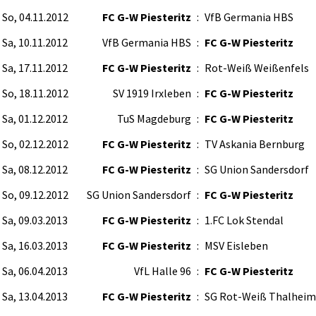
So, 04.11.2012
FC G-W Piesteritz
:
VfB Germania HBS
Sa, 10.11.2012
VfB Germania HBS
:
FC G-W Piesteritz
Sa, 17.11.2012
FC G-W Piesteritz
:
Rot-Weiß Weißenfels
So, 18.11.2012
SV 1919 Irxleben
:
FC G-W Piesteritz
Sa, 01.12.2012
TuS Magdeburg
:
FC G-W Piesteritz
So, 02.12.2012
FC G-W Piesteritz
:
TV Askania Bernburg
Sa, 08.12.2012
FC G-W Piesteritz
:
SG Union Sandersdorf
So, 09.12.2012
SG Union Sandersdorf
:
FC G-W Piesteritz
Sa, 09.03.2013
FC G-W Piesteritz
:
1.FC Lok Stendal
Sa, 16.03.2013
FC G-W Piesteritz
:
MSV Eisleben
Sa, 06.04.2013
VfL Halle 96
:
FC G-W Piesteritz
Sa, 13.04.2013
FC G-W Piesteritz
:
SG Rot-Weiß Thalheim