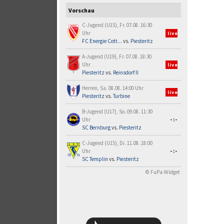
Vorschau
C-Jugend (U15), Fr. 07.08. 16:30
Uhr
live
FC Energie Cott...
vs.
Piesteritz
A-Jugend (U19), Fr. 07.08. 18:30
Uhr
live
Piesteritz
vs.
Reinsdorf II
Herren, Sa. 08.08. 14:00 Uhr
live
Piesteritz
vs.
Turbine
B-Jugend (U17), So. 09.08. 11:30
Uhr
-:-
SC Bernburg
vs.
Piesteritz
C-Jugend (U15), Di. 11.08. 18:00
Uhr
-:-
SC Templin
vs.
Piesteritz
© FuPa-Widget