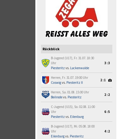
Rückblick
B-Jugend (U17), Fr. 31.07. 18:30
Uhr
3:3
Piesteritz
vs.
Luckenwalde
Herren, Fr. 31.07. 19:00 Uhr
2:1
Coswig
vs.
Piesteritz II
Herren, Sa. 01.08. 15:00 Uhr
2:2
Beilrode
vs.
Piesteritz
C-Jugend (U15), So. 02.08. 11:00
Uhr
6:5
Piesteritz
vs.
Eilenburg
B-Jugend (U17), Mi. 05.08. 18:00
Uhr
4:2
Eilenburg
vs.
Piesteritz