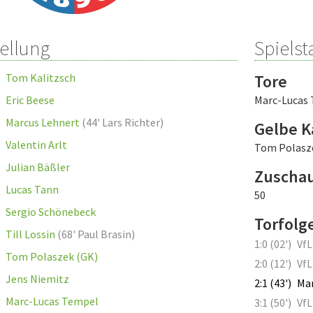
tellung
Spielsta
Tom Kalitzsch
Tore
Eric Beese
Marc-Lucas
Marcus Lehnert
(
44' Lars Richter
)
Gelbe K
Valentin Arlt
Tom Polasz
Julian Bäßler
Zuscha
Lucas Tann
50
Sergio Schönebeck
Torfolg
Till Lossin
(
68' Paul Brasin
)
1:0 (02')
VfL
Tom Polaszek (GK)
2:0 (12')
VfL
Jens Niemitz
2:1 (43')
Ma
Marc-Lucas Tempel
3:1 (50')
VfL