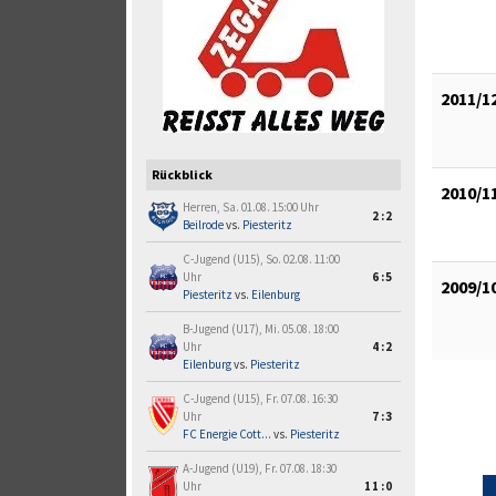
2011/1
Rückblick
2010/1
Herren, Sa. 01.08. 15:00 Uhr
2:2
Beilrode
vs.
Piesteritz
C-Jugend (U15), So. 02.08. 11:00
Uhr
6:5
2009/1
Piesteritz
vs.
Eilenburg
B-Jugend (U17), Mi. 05.08. 18:00
Uhr
4:2
Eilenburg
vs.
Piesteritz
C-Jugend (U15), Fr. 07.08. 16:30
Uhr
7:3
FC Energie Cott...
vs.
Piesteritz
A-Jugend (U19), Fr. 07.08. 18:30
Uhr
11:0