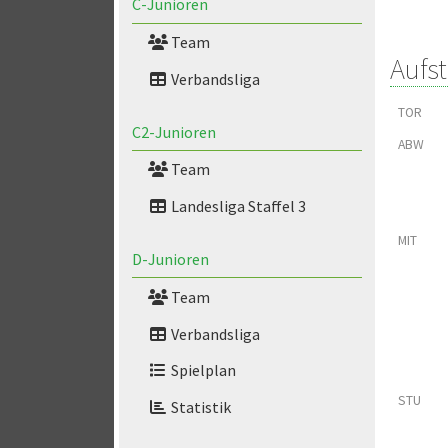
C-Junioren
Team
Aufs
Verbandsliga
TOR
C2-Junioren
ABW
Team
Landesliga Staffel 3
MIT
D-Junioren
Team
Verbandsliga
Spielplan
STU
Statistik