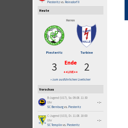
Piesteritz
vs.
Reinsdorf II
Heute
Herren
Piesteritz
Turbine
Ende
3
2
++LIVE++
» zum ausführlichen Liveticker
Vorschau
B-Jugend (U17), So. 09.08. 11:30
Uhr
-:-
SC Bernburg
vs.
Piesteritz
C-Jugend (U15), Di. 11.08. 18:00
Uhr
-:-
SC Templin
vs.
Piesteritz