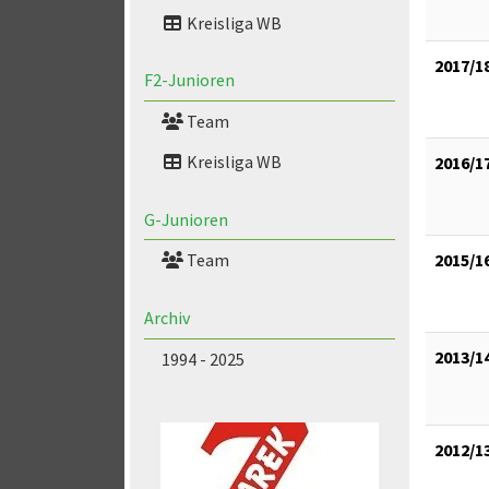
Kreisliga WB
2017/1
F2-Junioren
Team
Kreisliga WB
2016/1
G-Junioren
2015/1
Team
Archiv
2013/1
1994 - 2025
2012/1