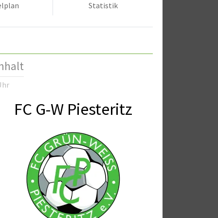
elplan
Statistik
nhalt
Uhr
FC G-W Piesteritz