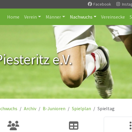
Facebook
Insta
Home
Verein
Männer
Nachwuchs
Vereinsecke
esteritz e.V.
chwuchs
Archiv
B-Junioren
Spielplan
Spieltag