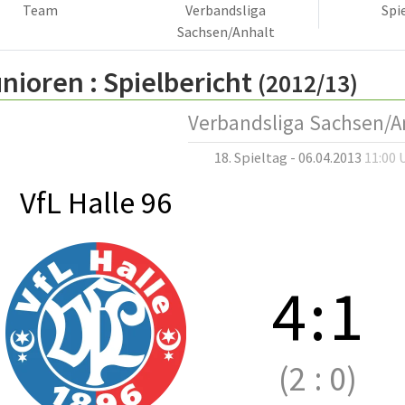
Team
Verbandsliga
Spi
Sachsen/Anhalt
nioren :
Spielbericht
(2012/13)
Verbandsliga Sachsen/A
18. Spieltag - 06.04.2013
11:00 
VfL Halle 96
4
:
1
(2
:
0)