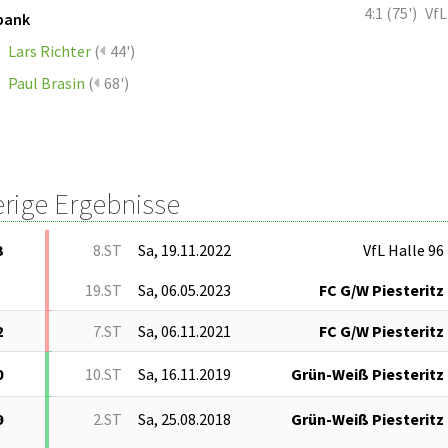
4:1 (75')
VfL
bank
Lars Richter
(
44')
Paul Brasin
(
68')
erige Ergebnisse
3
8.ST
Sa, 19.11.2022
VfL Halle 96
19.ST
Sa, 06.05.2023
FC G/W Piesteritz
2
7.ST
Sa, 06.11.2021
FC G/W Piesteritz
0
10.ST
Sa, 16.11.2019
Grün-Weiß Piesteritz
9
2.ST
Sa, 25.08.2018
Grün-Weiß Piesteritz