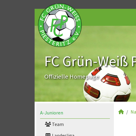
FC Grün-Weiß Pi
Offizielle Homepage
Na
A-Junioren
Team
Landesliga