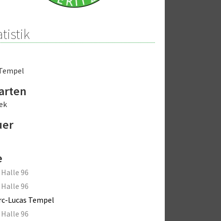
tistik
 Tempel
arten
ek
uer
e
 Halle 96
 Halle 96
rc-Lucas Tempel
 Halle 96