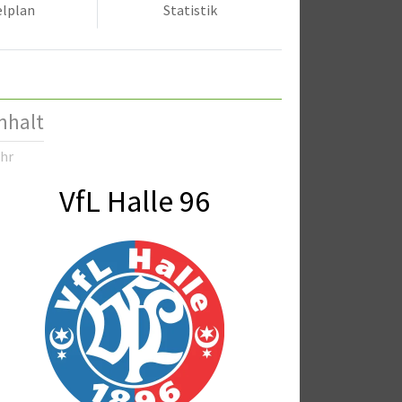
elplan
Statistik
nhalt
Uhr
VfL Halle 96