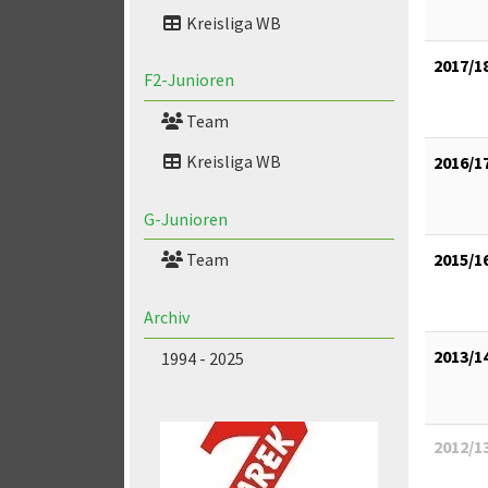
Kreisliga WB
2017/1
F2-Junioren
Team
Kreisliga WB
2016/1
G-Junioren
2015/1
Team
Archiv
2013/1
1994 - 2025
2012/1