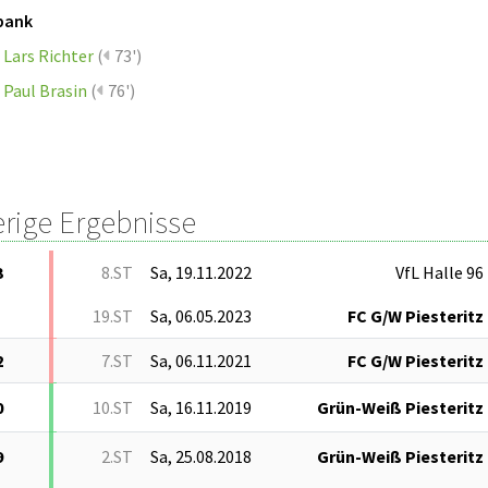
bank
Lars Richter
(
73')
Paul Brasin
(
76')
erige Ergebnisse
3
8.ST
Sa, 19.11.2022
VfL Halle 96
19.ST
Sa, 06.05.2023
FC G/W Piesteritz
2
7.ST
Sa, 06.11.2021
FC G/W Piesteritz
0
10.ST
Sa, 16.11.2019
Grün-Weiß Piesteritz
9
2.ST
Sa, 25.08.2018
Grün-Weiß Piesteritz