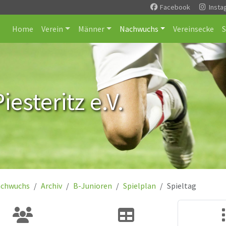
Facebook
Insta
Home
Verein
Männer
Nachwuchs
Vereinsecke
esteritz e.V.
chwuchs
Archiv
B-Junioren
Spielplan
Spieltag