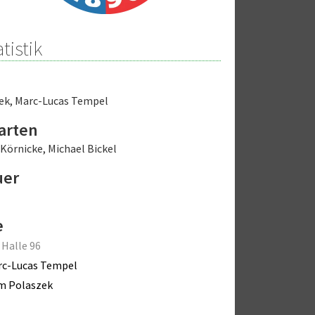
tistik
ek
,
Marc-Lucas Tempel
arten
 Körnicke
,
Michael Bickel
uer
e
 Halle 96
rc-Lucas Tempel
m Polaszek