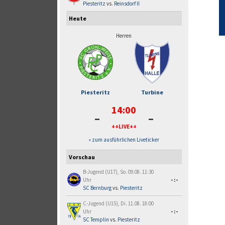
Piesteritz
vs.
Reinsdorf II
Heute
Herren
Piesteritz
Turbine
14:00
-
-
++LIVE++
» zum ausführlichen Liveticker
Vorschau
B-Jugend (U17), So. 09.08. 11:30
Uhr
-:-
SC Bernburg
vs.
Piesteritz
C-Jugend (U15), Di. 11.08. 18:00
Uhr
-:-
SC Templin
vs.
Piesteritz