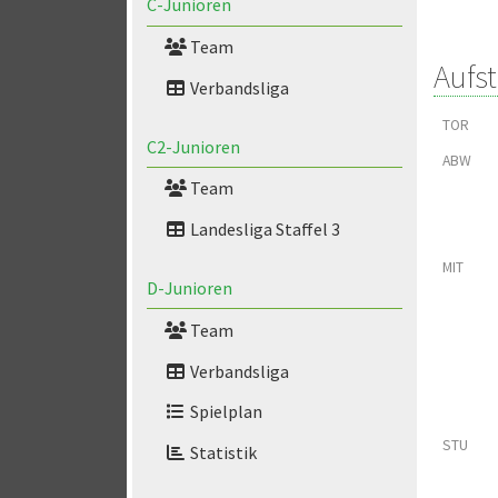
C-Junioren
Team
Aufs
Verbandsliga
TOR
C2-Junioren
ABW
Team
Landesliga Staffel 3
MIT
D-Junioren
Team
Verbandsliga
Spielplan
STU
Statistik