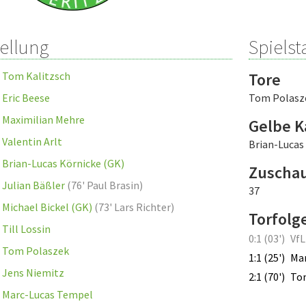
tellung
Spielsta
Tom Kalitzsch
Tore
Eric Beese
Tom Polasz
Maximilian Mehre
Gelbe K
Valentin Arlt
Brian-Lucas
Brian-Lucas Körnicke (GK)
Zuscha
Julian Bäßler
(
76' Paul Brasin
)
37
Michael Bickel (GK)
(
73' Lars Richter
)
Torfolg
Till Lossin
0:1 (03')
VfL
Tom Polaszek
1:1 (25')
Ma
Jens Niemitz
2:1 (70')
To
Marc-Lucas Tempel