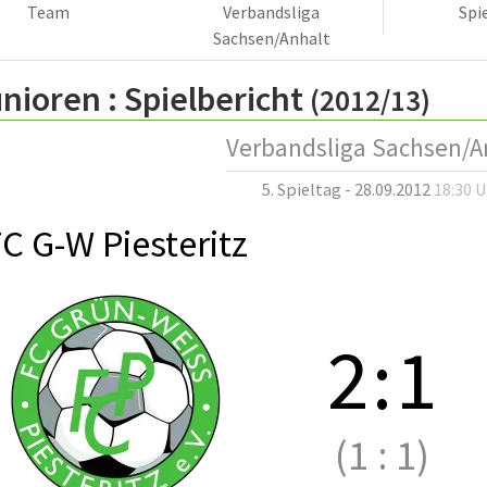
Team
Verbandsliga
Spi
Sachsen/Anhalt
nioren :
Spielbericht
(2012/13)
Verbandsliga Sachsen/A
5. Spieltag - 28.09.2012
18:30 
C G-W Piesteritz
2
:
1
(1
:
1)