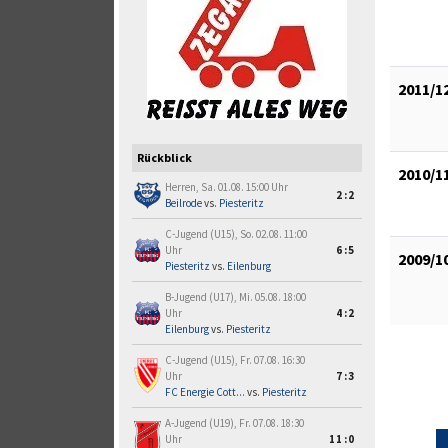
2011/1
Rückblick
2010/1
Herren, Sa. 01.08. 15:00 Uhr
2:2
Beilrode
vs.
Piesteritz
C-Jugend (U15), So. 02.08. 11:00
Uhr
6:5
2009/1
Piesteritz
vs.
Eilenburg
B-Jugend (U17), Mi. 05.08. 18:00
Uhr
4:2
Eilenburg
vs.
Piesteritz
C-Jugend (U15), Fr. 07.08. 16:30
Uhr
7:3
FC Energie Cott...
vs.
Piesteritz
A-Jugend (U19), Fr. 07.08. 18:30
Uhr
11:0