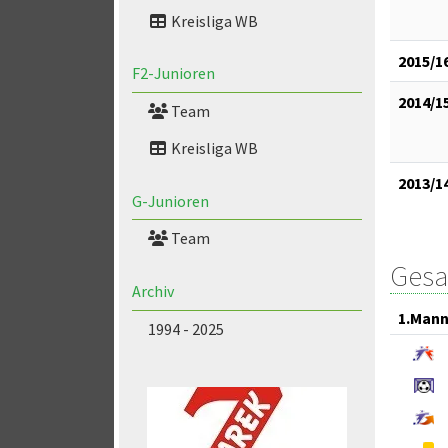
Kreisliga WB
2015/1
F2-Junioren
2014/1
Team
Kreisliga WB
2013/1
G-Junioren
Team
Gesa
Archiv
1.Mann
1994 - 2025