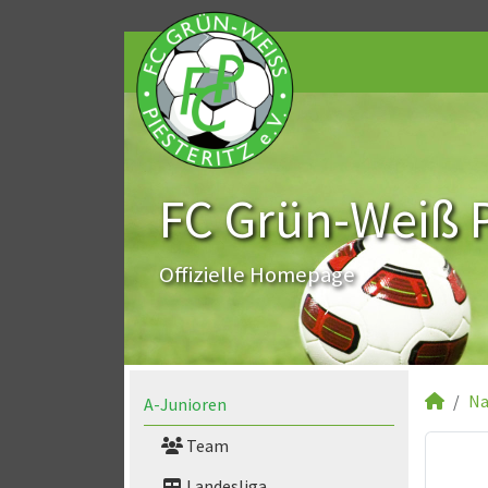
FC Grün-Weiß Pi
Offizielle Homepage
Na
A-Junioren
Team
Landesliga