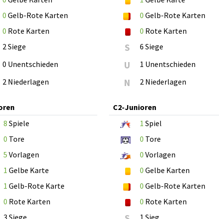
0
Gelb-Rote Karten
0
Gelb-Rote Karten
0
Rote Karten
0
Rote Karten
2 Siege
S
6 Siege
0 Unentschieden
U
1 Unentschieden
2 Niederlagen
N
2 Niederlagen
oren
C2-Junioren
8
Spiele
1
Spiel
0
Tore
0
Tore
5
Vorlagen
0
Vorlagen
1
Gelbe Karte
0
Gelbe Karten
1
Gelb-Rote Karte
0
Gelb-Rote Karten
0
Rote Karten
0
Rote Karten
3 Siege
S
1 Sieg