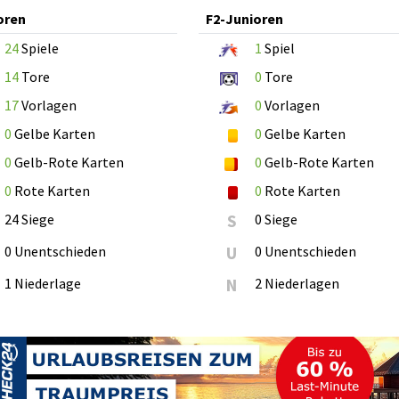
oren
F2-Junioren
24
Spiele
1
Spiel
14
Tore
0
Tore
17
Vorlagen
0
Vorlagen
0
Gelbe Karten
0
Gelbe Karten
0
Gelb-Rote Karten
0
Gelb-Rote Karten
0
Rote Karten
0
Rote Karten
24 Siege
S
0 Siege
0 Unentschieden
U
0 Unentschieden
1 Niederlage
N
2 Niederlagen