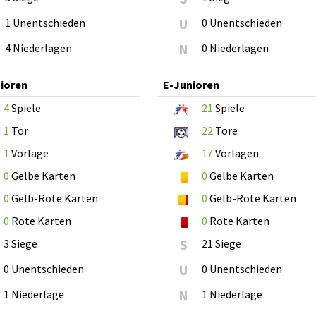
1 Unentschieden
U
0 Unentschieden
4 Niederlagen
N
0 Niederlagen
ioren
E-Junioren
4
Spiele
21
Spiele
1
Tor
22
Tore
1
Vorlage
17
Vorlagen
0
Gelbe Karten
0
Gelbe Karten
0
Gelb-Rote Karten
0
Gelb-Rote Karten
0
Rote Karten
0
Rote Karten
3 Siege
S
21 Siege
0 Unentschieden
U
0 Unentschieden
1 Niederlage
N
1 Niederlage