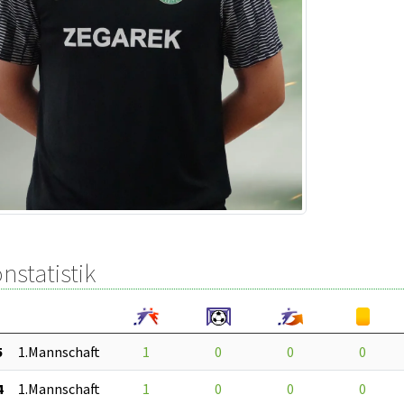
nstatistik
5
1.Mannschaft
1
0
0
0
4
1.Mannschaft
1
0
0
0