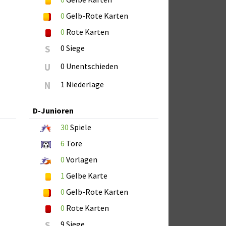
0
Gelb-Rote Karten
0
Rote Karten
S
0 Siege
U
0 Unentschieden
N
1 Niederlage
D-Junioren
30
Spiele
6
Tore
0
Vorlagen
1
Gelbe Karte
0
Gelb-Rote Karten
0
Rote Karten
S
9 Siege