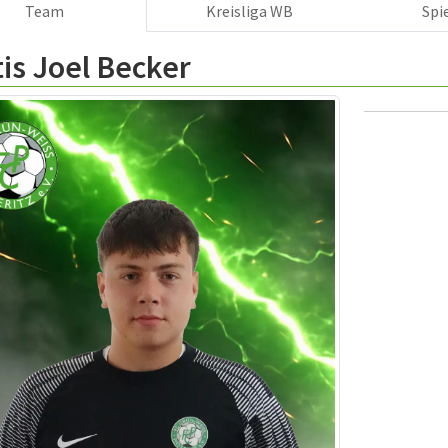
Team
Kreisliga WB
Spi
is Joel Becker