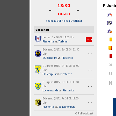
18:30
F-Juni
-
-
++LIVE++
» zum ausführlichen Liveticker
Vorschau
Herren, Sa. 08.08. 14:00 Uhr
live
Piesteritz
vs.
Turbine
B-Jugend (U17), So. 09.08. 11:30
Uhr
-:-
SC Bernburg
vs.
Piesteritz
S
C-Jugend (U15), Di. 11.08. 18:00
Uhr
-:-
U
SC Templin
vs.
Piesteritz
N
C-Jugend (U15), Fr. 14.08. 18:00
Uhr
-:-
Luckenwalde
vs.
Piesteritz
B-Jugend (U17), Fr. 14.08. 18:30
Uhr
-:-
Piesteritz
vs.
Schenkenberg
© FuPa-Widget