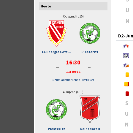
Heute
U
C-Jugend (U15)
N
D2-Jun
FC Energie Cott...
Piesteritz
16:30
-
-
++LIVE++
» zum ausführlichen Liveticker
A-Jugend (U19)
S
U
N
Piesteritz
Reinsdorf II