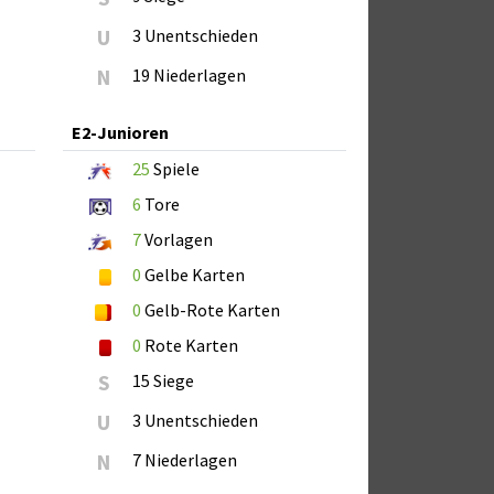
U
3 Unentschieden
N
19 Niederlagen
E2-Junioren
25
Spiele
6
Tore
7
Vorlagen
0
Gelbe Karten
0
Gelb-Rote Karten
0
Rote Karten
S
15 Siege
U
3 Unentschieden
N
7 Niederlagen