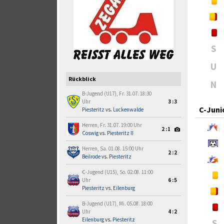
S
U
Rückblick
N
B-Jugend (U17), Fr. 31.07. 18:30
Uhr
3:3
C-Juni
Piesteritz
vs.
Luckenwalde
Herren, Fr. 31.07. 19:00 Uhr
2:1
Coswig
vs.
Piesteritz II
Herren, Sa. 01.08. 15:00 Uhr
2:2
Beilrode
vs.
Piesteritz
C-Jugend (U15), So. 02.08. 11:00
Uhr
6:5
Piesteritz
vs.
Eilenburg
B-Jugend (U17), Mi. 05.08. 18:00
Uhr
4:2
Eilenburg
vs.
Piesteritz
S