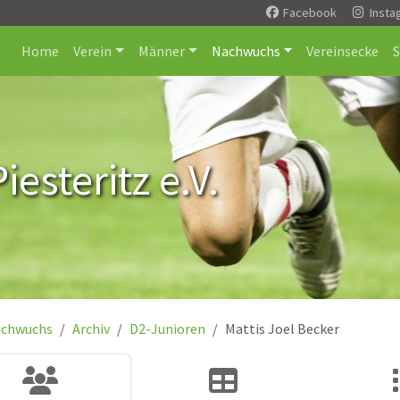
Facebook
Insta
Home
Verein
Männer
Nachwuchs
Vereinsecke
esteritz e.V.
chwuchs
Archiv
D2-Junioren
Mattis Joel Becker