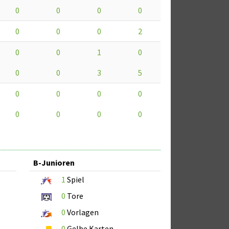
0
0
0
0
0
0
0
2
0
0
1
0
0
0
3
5
0
0
0
0
0
0
0
0
B-Junioren
1
Spiel
0
Tore
0
Vorlagen
0
Gelbe Karten