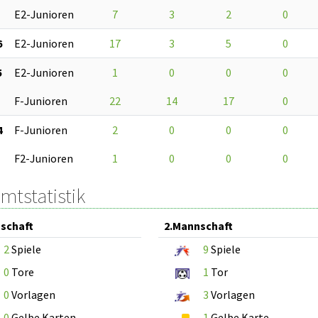
E2-Junioren
7
3
2
0
6
E2-Junioren
17
3
5
0
5
E2-Junioren
1
0
0
0
F-Junioren
22
14
17
0
4
F-Junioren
2
0
0
0
F2-Junioren
1
0
0
0
mtstatistik
schaft
2.Mannschaft
2
Spiele
9
Spiele
0
Tore
1
Tor
0
Vorlagen
3
Vorlagen
0
Gelbe Karten
1
Gelbe Karte