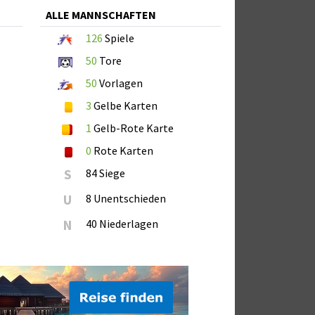
ALLE MANNSCHAFTEN
126
Spiele
50
Tore
50
Vorlagen
3
Gelbe Karten
1
Gelb-Rote Karte
0
Rote Karten
S
84 Siege
U
8 Unentschieden
N
40 Niederlagen