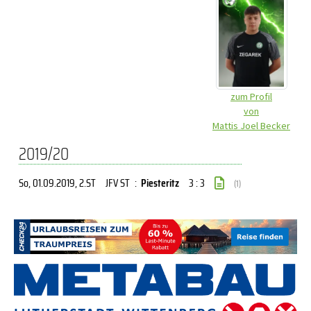
zum Profil
von
Mattis Joel Becker
2019/20
So, 01.09.2019
, 2.ST
JFV ST
:
Piesteritz
3 : 3
(1)