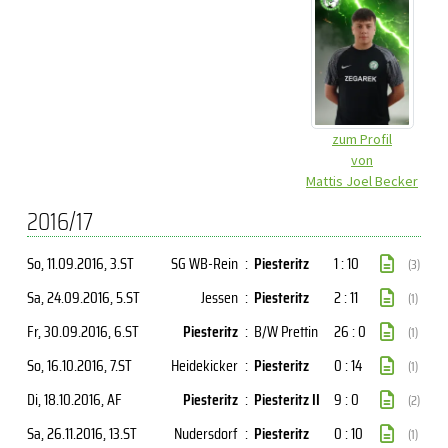
zum Profil
von
Mattis Joel Becker
2016/17
So, 11.09.2016
, 3.ST
SG WB-Rein
:
Piesteritz
1 : 10
(3)
Sa, 24.09.2016
, 5.ST
Jessen
:
Piesteritz
2 : 11
(1)
Fr, 30.09.2016
, 6.ST
Piesteritz
:
B/W Prettin
26 : 0
(1)
So, 16.10.2016
, 7.ST
Heidekicker
:
Piesteritz
0 : 14
(1)
Di, 18.10.2016
, AF
Piesteritz
:
Piesteritz II
9 : 0
(2)
Sa, 26.11.2016
, 13.ST
Nudersdorf
:
Piesteritz
0 : 10
(1)