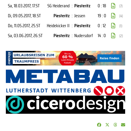
Sa, 18.03.2017
, 17.ST
SG Heiderand
:
Piesteritz
0 : 18
(7)
Di, 09.05.2017
, 18.ST
Piesteritz
:
Jessen
19 : 0
(4)
Do, 11.05.2017
, 25.ST
Heidekicker II
:
Piesteritz
0 : 12
(1)
Sa, 03.06.2017
, 26.ST
Piesteritz
:
Nudersdorf
14 : 0
(2)