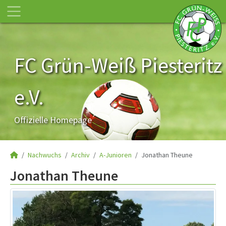
FC Grün-Weiß Piesteritz
e.V.
Offizielle Homepage
Nachwuchs
Archiv
A-Junioren
Jonathan Theune
Jonathan Theune