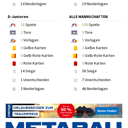
N
14 Niederlagen
N
19 Niederlagen
D-Junioren
ALLE MANNSCHAFTEN
18
Spiele
109
Spiele
2
Tore
9
Tore
2
Vorlagen
5
Vorlagen
0
Gelbe Karten
3
Gelbe Karten
0
Gelb-Rote Karten
0
Gelb-Rote Karten
0
Rote Karten
0
Rote Karten
S
14 Siege
S
56 Siege
U
1 Unentschieden
U
7 Unentschieden
N
3 Niederlagen
N
46 Niederlagen