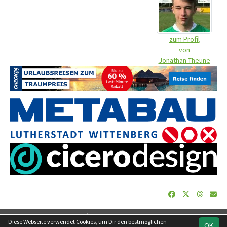
zum Profil
von
Jonathan Theune
soccero.de
Diese Webseite verwendet Cookies, um Dir den bestmöglichen
OK