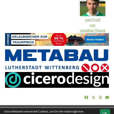
zum Profil
von
Jonathan Theune
soccero.de
Diese Webseite verwendet Cookies, um Dir den bestmöglichen
OK