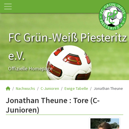
FC Grün-Weiß Piesteritz
e.V.
Offizielle Homepage
Nachwuchs
C-Junioren
Ewige Tabelle
Jonathan Theune
Jonathan Theune : Tore (C-
Junioren)