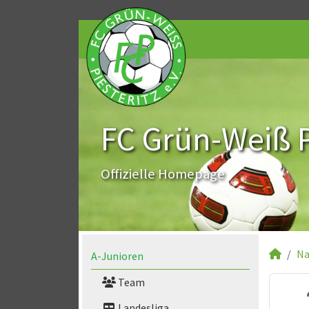
FC Grün-Weiß Pi
Offizielle Homepage
Na
A-Junioren
Team
Landesliga