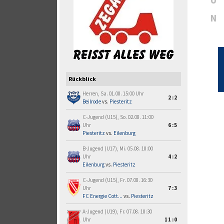
N
Rückblick
Herren, Sa. 01.08. 15:00 Uhr
2:2
Beilrode
vs.
Piesteritz
C-Jugend (U15), So. 02.08. 11:00
Uhr
6:5
Piesteritz
vs.
Eilenburg
B-Jugend (U17), Mi. 05.08. 18:00
Uhr
4:2
Eilenburg
vs.
Piesteritz
C-Jugend (U15), Fr. 07.08. 16:30
Uhr
7:3
FC Energie Cott...
vs.
Piesteritz
A-Jugend (U19), Fr. 07.08. 18:30
Uhr
11:0