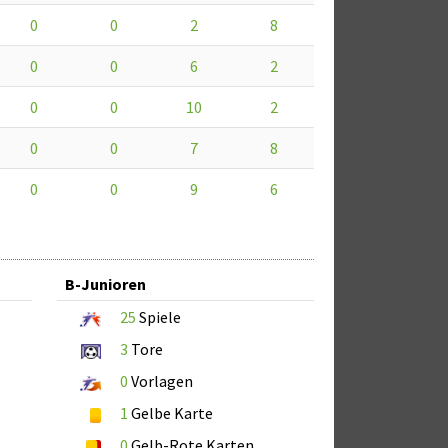
0
0
2
8
0
0
6
2
0
0
10
2
0
0
7
8
0
0
9
6
B-Junioren
25
Spiele
3
Tore
0
Vorlagen
1
Gelbe Karte
0
Gelb-Rote Karten