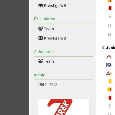
Kreisliga WB
S
F2-Junioren
U
Team
N
Kreisliga WB
C-Juni
G-Junioren
Team
Archiv
1994 - 2025
S
U