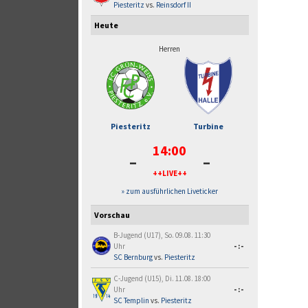
Piesteritz
vs.
Reinsdorf II
Heute
Herren
Piesteritz
Turbine
14:00
-
-
++LIVE++
» zum ausführlichen Liveticker
Vorschau
B-Jugend (U17), So. 09.08. 11:30
Uhr
-:-
SC Bernburg
vs.
Piesteritz
C-Jugend (U15), Di. 11.08. 18:00
Uhr
-:-
SC Templin
vs.
Piesteritz