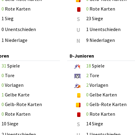
0
Rote Karten
0
Rote Karten
1 Sieg
S
23 Siege
0 Unentschieden
U
1 Unentschieden
1 Niederlage
N
9 Niederlagen
oren
D-Junioren
31
Spiele
18
Spiele
0
Tore
2
Tore
0
Vorlagen
2
Vorlagen
1
Gelbe Karte
0
Gelbe Karten
0
Gelb-Rote Karten
0
Gelb-Rote Karten
0
Rote Karten
0
Rote Karten
10 Siege
S
14 Siege
2 Unentschieden
U
1 Unentschieden