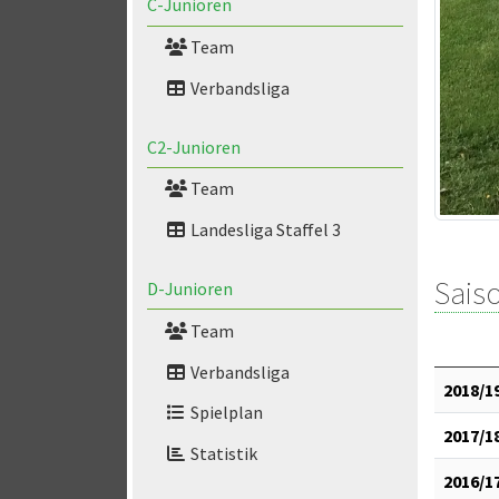
C-Junioren
Team
Verbandsliga
C2-Junioren
Team
Landesliga Staffel 3
Saiso
D-Junioren
Team
Verbandsliga
2018/1
Spielplan
2017/1
Statistik
2016/1