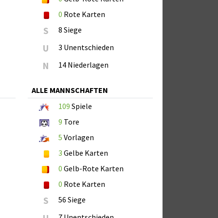
0
Rote Karten
S
8 Siege
U
3 Unentschieden
N
14 Niederlagen
ALLE MANNSCHAFTEN
109
Spiele
9
Tore
5
Vorlagen
3
Gelbe Karten
0
Gelb-Rote Karten
0
Rote Karten
S
56 Siege
U
7 Unentschieden