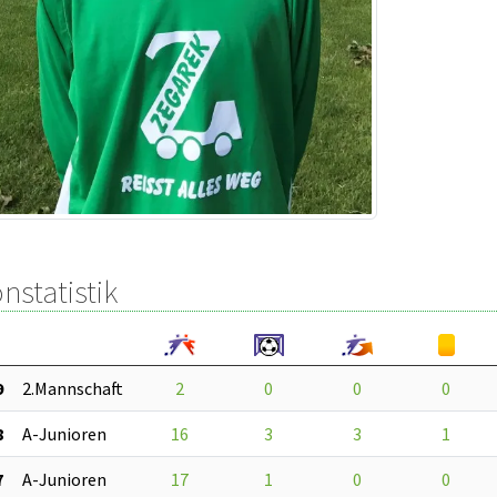
nstatistik
9
2.Mannschaft
2
0
0
0
8
A-Junioren
16
3
3
1
7
A-Junioren
17
1
0
0