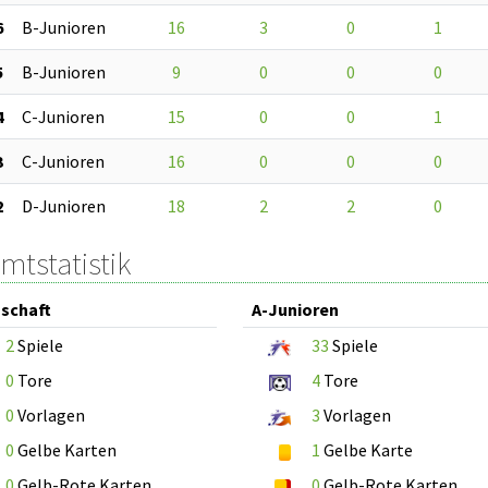
6
B-Junioren
16
3
0
1
5
B-Junioren
9
0
0
0
4
C-Junioren
15
0
0
1
3
C-Junioren
16
0
0
0
2
D-Junioren
18
2
2
0
mtstatistik
schaft
A-Junioren
2
Spiele
33
Spiele
0
Tore
4
Tore
0
Vorlagen
3
Vorlagen
0
Gelbe Karten
1
Gelbe Karte
0
Gelb-Rote Karten
0
Gelb-Rote Karten