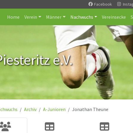
Facebook
Insta
Home
Verein
Männer
Nachwuchs
Vereinsecke
esteritz e.V.
chwuchs
Archiv
A-Junioren
Jonathan Theune