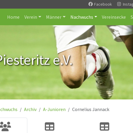
Facebook
Insta
Home
Verein
Männer
Nachwuchs
Vereinsecke
esteritz e.V.
chwuchs
Archiv
A-Junioren
Cornelius Jannack