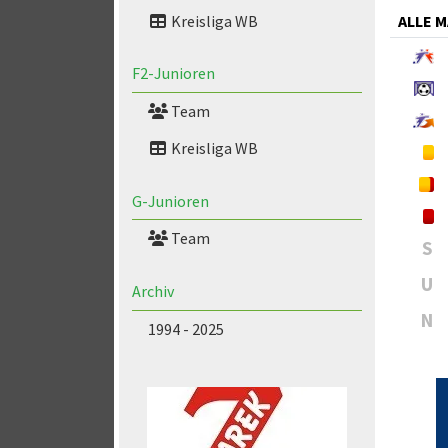
Kreisliga WB
ALLE 
F2-Junioren
Team
Kreisliga WB
G-Junioren
Team
S
U
Archiv
N
1994 - 2025