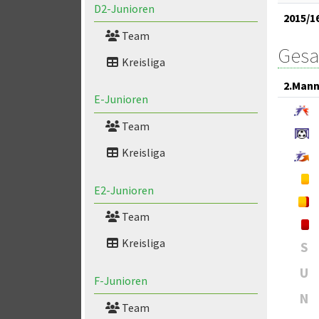
D2-Junioren
2015/1
Team
Gesa
Kreisliga
2.Mann
E-Junioren
Team
Kreisliga
E2-Junioren
Team
Kreisliga
S
U
F-Junioren
N
Team