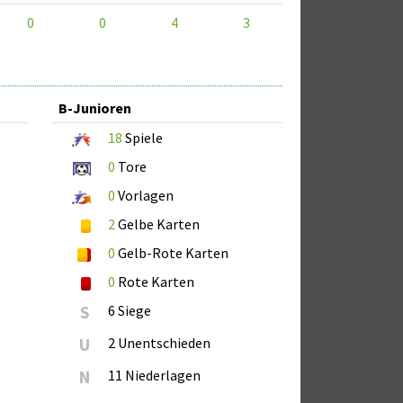
0
0
4
3
B-Junioren
18
Spiele
0
Tore
0
Vorlagen
2
Gelbe Karten
0
Gelb-Rote Karten
0
Rote Karten
S
6 Siege
U
2 Unentschieden
N
11 Niederlagen