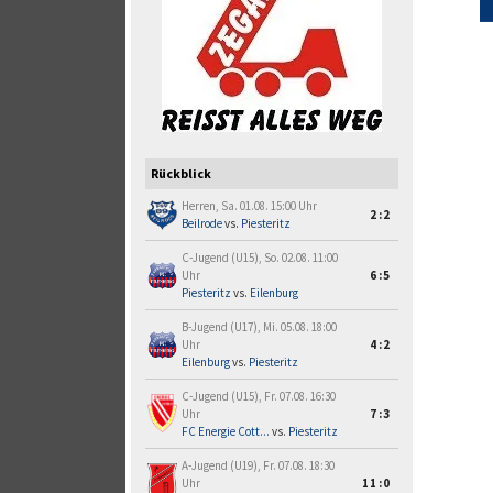
Rückblick
Herren, Sa. 01.08. 15:00 Uhr
2:2
Beilrode
vs.
Piesteritz
C-Jugend (U15), So. 02.08. 11:00
Uhr
6:5
Piesteritz
vs.
Eilenburg
B-Jugend (U17), Mi. 05.08. 18:00
Uhr
4:2
Eilenburg
vs.
Piesteritz
C-Jugend (U15), Fr. 07.08. 16:30
Uhr
7:3
FC Energie Cott...
vs.
Piesteritz
A-Jugend (U19), Fr. 07.08. 18:30
Uhr
11:0