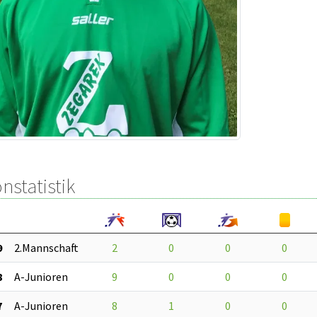
nstatistik
9
2.Mannschaft
2
0
0
0
8
A-Junioren
9
0
0
0
7
A-Junioren
8
1
0
0