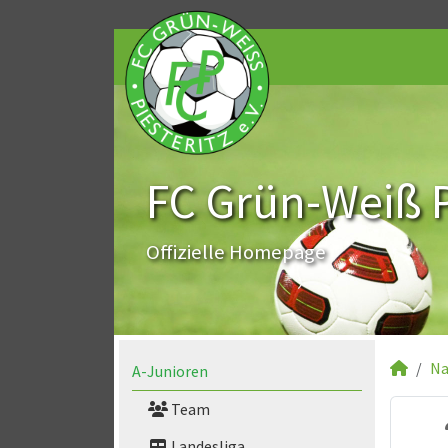
FC Grün-Weiß Pi
Offizielle Homepage
Na
A-Junioren
Team
Landesliga