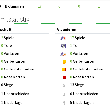
6
B-Junioren
18
0
0
2
mtstatistik
schaft
A-Junioren
2
Spiele
17
Spiele
0
Tore
1
Tor
0
Vorlagen
0
Vorlagen
0
Gelbe Karten
0
Gelbe Karten
0
Gelb-Rote Karten
0
Gelb-Rote Karten
0
Rote Karten
0
Rote Karten
0 Siege
S
13 Siege
1 Unentschieden
U
0 Unentschieden
1 Niederlage
N
5 Niederlagen