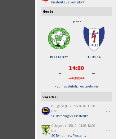
Piesteritz
vs.
Reinsdorf II
Heute
Herren
Piesteritz
Turbine
14:00
-
-
++LIVE++
» zum ausführlichen Liveticker
Vorschau
B-Jugend (U17), So. 09.08. 11:30
Uhr
-:-
SC Bernburg
vs.
Piesteritz
C-Jugend (U15), Di. 11.08. 18:00
Uhr
-:-
SC Templin
vs.
Piesteritz