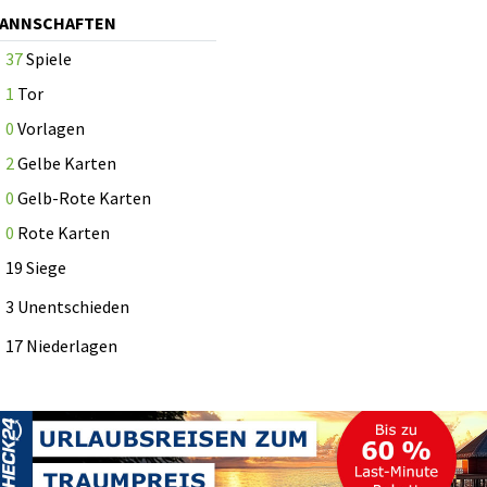
MANNSCHAFTEN
37
Spiele
1
Tor
0
Vorlagen
2
Gelbe Karten
0
Gelb-Rote Karten
0
Rote Karten
19 Siege
3 Unentschieden
17 Niederlagen