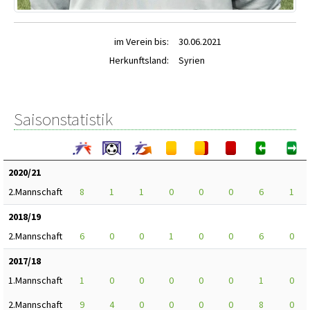
im Verein bis:
30.06.2021
Herkunftsland:
Syrien
Saisonstatistik
2020/21
2.Mannschaft
8
1
1
0
0
0
6
1
2018/19
2.Mannschaft
6
0
0
1
0
0
6
0
2017/18
1.Mannschaft
1
0
0
0
0
0
1
0
2.Mannschaft
9
4
0
0
0
0
8
0