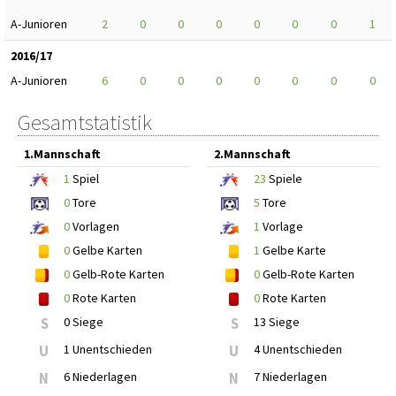
A-Junioren
2
0
0
0
0
0
0
1
2016/17
A-Junioren
6
0
0
0
0
0
0
0
Gesamtstatistik
1.Mannschaft
2.Mannschaft
1
Spiel
23
Spiele
0
Tore
5
Tore
0
Vorlagen
1
Vorlage
0
Gelbe Karten
1
Gelbe Karte
0
Gelb-Rote Karten
0
Gelb-Rote Karten
0
Rote Karten
0
Rote Karten
S
0 Siege
S
13 Siege
U
1 Unentschieden
U
4 Unentschieden
N
6 Niederlagen
N
7 Niederlagen