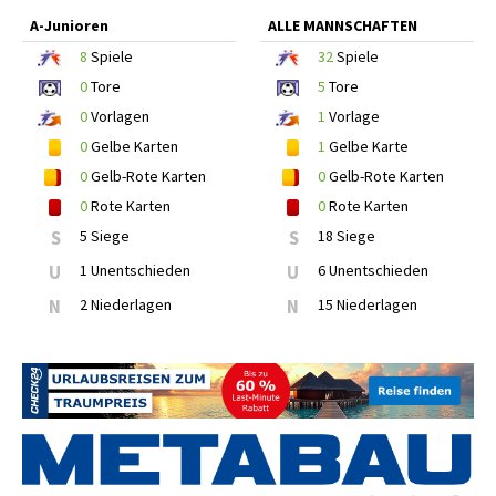
A-Junioren
ALLE MANNSCHAFTEN
8
Spiele
32
Spiele
0
Tore
5
Tore
0
Vorlagen
1
Vorlage
0
Gelbe Karten
1
Gelbe Karte
0
Gelb-Rote Karten
0
Gelb-Rote Karten
0
Rote Karten
0
Rote Karten
S
5 Siege
S
18 Siege
U
1 Unentschieden
U
6 Unentschieden
N
2 Niederlagen
N
15 Niederlagen