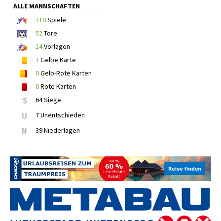
ALLE MANNSCHAFTEN
110
Spiele
52
Tore
14
Vorlagen
1
Gelbe Karte
0
Gelb-Rote Karten
0
Rote Karten
S
64 Siege
U
7 Unentschieden
N
39 Niederlagen