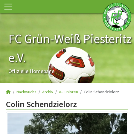
FC Grün-Weiß Piesteritz
e.V.
Offizielle Homepage
Nachwuchs
Archiv
A-Junioren
Colin Schendzielorz
Colin Schendzielorz