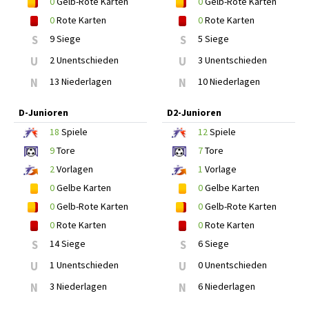
0
Gelb-Rote Karten
0
Gelb-Rote Karten
0
Rote Karten
0
Rote Karten
S
9 Siege
S
5 Siege
U
2 Unentschieden
U
3 Unentschieden
N
13 Niederlagen
N
10 Niederlagen
D-Junioren
D2-Junioren
18
Spiele
12
Spiele
9
Tore
7
Tore
2
Vorlagen
1
Vorlage
0
Gelbe Karten
0
Gelbe Karten
0
Gelb-Rote Karten
0
Gelb-Rote Karten
0
Rote Karten
0
Rote Karten
S
14 Siege
S
6 Siege
U
1 Unentschieden
U
0 Unentschieden
N
3 Niederlagen
N
6 Niederlagen