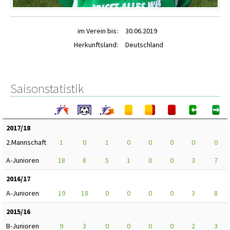
im Verein bis:
30.06.2019
Herkunftsland:
Deutschland
Saisonstatistik
2017/18
2.Mannschaft
1
0
1
0
0
0
0
0
A-Junioren
18
8
5
1
0
0
3
7
2016/17
A-Junioren
19
18
0
0
0
0
3
8
2015/16
B-Junioren
9
3
0
0
0
0
2
3