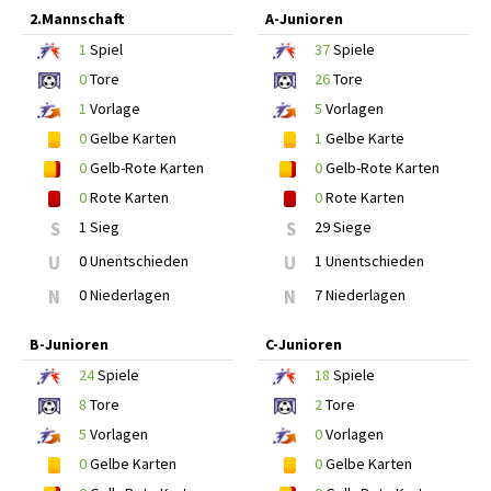
2.Mannschaft
A-Junioren
1
Spiel
37
Spiele
0
Tore
26
Tore
1
Vorlage
5
Vorlagen
0
Gelbe Karten
1
Gelbe Karte
0
Gelb-Rote Karten
0
Gelb-Rote Karten
0
Rote Karten
0
Rote Karten
S
1 Sieg
S
29 Siege
U
0 Unentschieden
U
1 Unentschieden
N
0 Niederlagen
N
7 Niederlagen
B-Junioren
C-Junioren
24
Spiele
18
Spiele
8
Tore
2
Tore
5
Vorlagen
0
Vorlagen
0
Gelbe Karten
0
Gelbe Karten