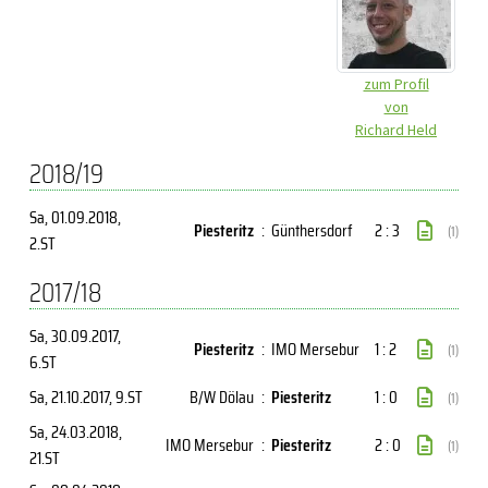
zum Profil
von
Richard Held
2018/19
Sa, 01.09.2018
,
Piesteritz
:
Günthersdorf
2 : 3
(1)
2.ST
2017/18
Sa, 30.09.2017
,
Piesteritz
:
IMO Mersebur
1 : 2
(1)
6.ST
Sa, 21.10.2017
, 9.ST
B/W Dölau
:
Piesteritz
1 : 0
(1)
Sa, 24.03.2018
,
IMO Mersebur
:
Piesteritz
2 : 0
(1)
21.ST