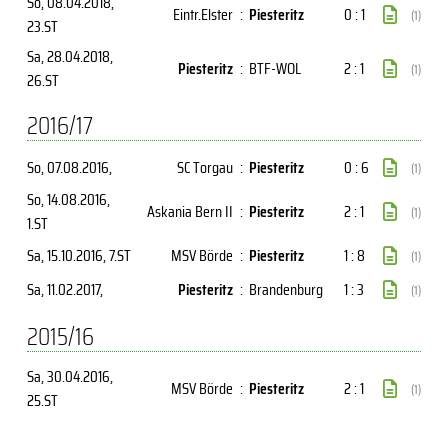
So, 08.04.2018
,
Eintr.Elster
:
Piesteritz
0 : 1
(1)
23.ST
Sa, 28.04.2018
,
Piesteritz
:
BTF-WOL
2 : 1
(1)
26.ST
2016/17
So, 07.08.2016
,
SC Torgau
:
Piesteritz
0 : 6
(1)
So, 14.08.2016
,
Askania Bern II
:
Piesteritz
2 : 1
(1)
1.ST
Sa, 15.10.2016
, 7.ST
MSV Börde
:
Piesteritz
1 : 8
(1)
Sa, 11.02.2017
,
Piesteritz
:
Brandenburg
1 : 3
(1)
2015/16
Sa, 30.04.2016
,
MSV Börde
:
Piesteritz
2 : 1
(1)
25.ST