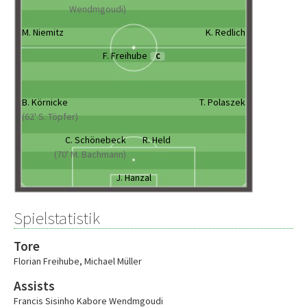
Wendmgoudi)
M. Niemitz
K. Redlich
F. Freihube
C
B. Körnicke
T. Polaszek
(62' S. Töpfer)
C. Schönebeck
R. Held
(70' M. Bachmann)
J. Hanzal
Spielstatistik
Tore
Florian Freihube
,
Michael Müller
Assists
Francis Sisinho Kabore Wendmgoudi