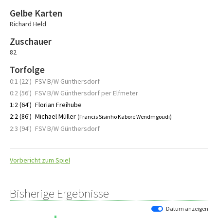
Gelbe Karten
Richard Held
Zuschauer
82
Torfolge
0:1 (22')
FSV B/W Günthersdorf
0:2 (56')
FSV B/W Günthersdorf per Elfmeter
1:2 (64')
Florian Freihube
2:2 (86')
Michael Müller
(Francis Sisinho Kabore Wendmgoudi)
2:3 (94')
FSV B/W Günthersdorf
Vorbericht zum Spiel
Bisherige Ergebnisse
Datum anzeigen