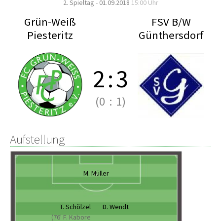
2. Spieltag - 01.09.2018
15:00 Uhr
Grün-Weiß
FSV B/W
Piesteritz
Günthersdorf
2
:
3
(0
:
1)
Aufstellung
M. Müller
T. Schölzel
D. Wendt
(76' F. Kabore