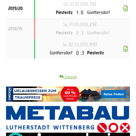
Do, 03.10.2019
, 7.ST
2019/20
1 : 0
Piesteritz
Günthersdorf
Sa, 01.09.2018
, 2.ST
2018/19
2 : 3
Piesteritz
Günthersdorf
Sa, 02.03.2019
, 17.ST
0 : 3
Günthersdorf
Piesteritz
Zurück