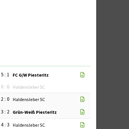
5 : 1
FC G/W Piesteritz
0 : 6
Haldensleber SC
2 : 0
Haldensleber SC
3 : 2
Grün-Weiß Piesteritz
4 : 3
Haldensleber SC