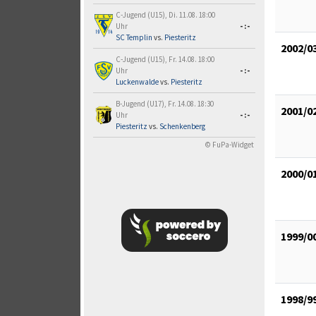
C-Jugend (U15), Di. 11.08. 18:00
Uhr
-:-
SC Templin
vs.
Piesteritz
2002/0
C-Jugend (U15), Fr. 14.08. 18:00
Uhr
-:-
Luckenwalde
vs.
Piesteritz
B-Jugend (U17), Fr. 14.08. 18:30
2001/0
Uhr
-:-
Piesteritz
vs.
Schenkenberg
© FuPa-Widget
2000/0
1999/0
1998/9