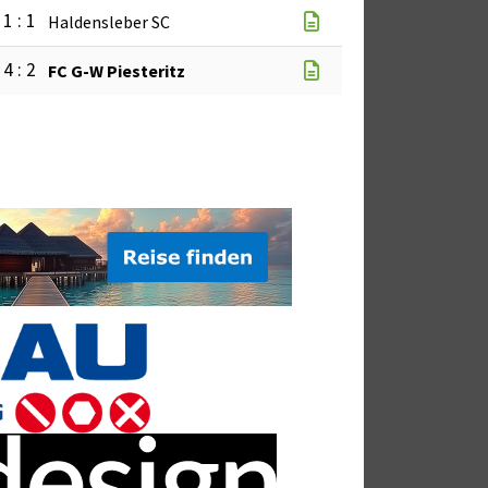
1 : 1
Haldensleber SC
4 : 2
FC G-W Piesteritz