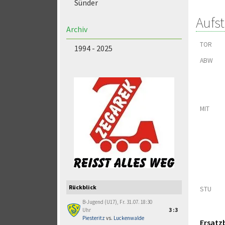
Sünder
Aufs
Archiv
TOR
1994 - 2025
ABW
MIT
Rückblick
STU
B-Jugend (U17), Fr. 31.07. 18:30
Uhr
3:3
Piesteritz
vs.
Luckenwalde
Ersatz