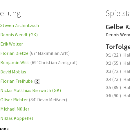
tellung
Spielsta
Steven Zschintzsch
Gelbe K
Dennis Wendt (GK)
Dennis Wen
Erik Wolter
Torfolg
Florian Dietze
(
67' Maximilian Arlt
)
0:1 (22')
Hal
Benjamin Witt
(
69' Christian Zentgraf
)
0:2 (55')
Hal
0:3 (72')
Hal
David Möbius
0:4 (73')
Hal
Florian Freihube
C
0:5 (85')
Hal
Niclas Matthias Bierwirth (GK)
0:6 (90')
Hal
Oliver Richter
(
84' Devin Meißner
)
Michael Müller
Niklas Koppehel
bank