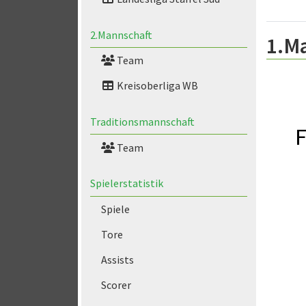
2.Mannschaft
1.M
Team
Kreisoberliga WB
Traditionsmannschaft
F
Team
Spielerstatistik
Spiele
Tore
Assists
Scorer