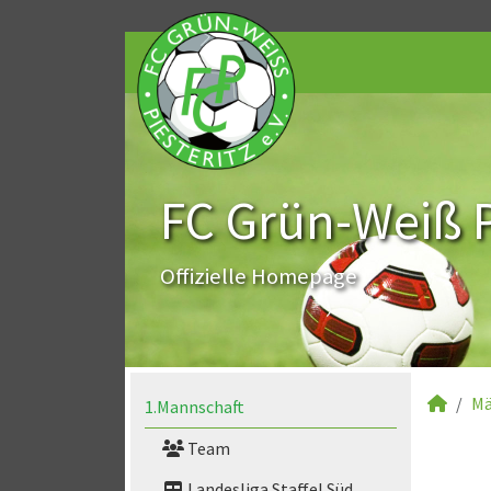
FC Grün-Weiß Pi
Offizielle Homepage
Mä
1.Mannschaft
Team
Landesliga Staffel Süd