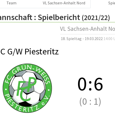
Team
VL Sachsen-Anhalt Nord
Spi
annschaft :
Spielbericht
(2021/22)
VL Sachsen-Anhalt N
18. Spieltag - 19.03.2022
14:00 
C G/W Piesteritz
0
:
6
(0
:
1)