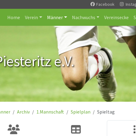
Facebook
Insta
Home
Verein
Männer
Nachwuchs
Vereinsecke
esteritz e.V.
nner
Archiv
1.Mannschaft
Spielplan
Spieltag