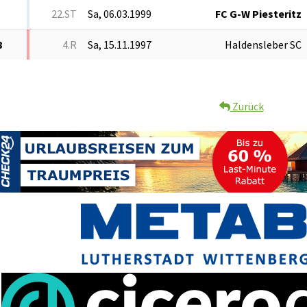
22.ST
Sa, 06.03.1999
FC G-W Piesteritz
8
4.R
Sa, 15.11.1997
Haldensleber SC
Zurück