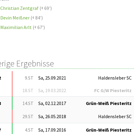
Christian Zentgraf
(
69')
Devin Meißner
(
84')
Maximilian Arlt
(
67')
erige Ergebnisse
2
9.ST
Sa, 25.09.2021
Haldensleber SC
18.ST
Sa, 19.03.2022
FC G/W Piesteritz
8
14.ST
Sa, 02.12.2017
Grün-Weiß Piesteritz
29.ST
Sa, 26.05.2018
Haldensleber SC
7
4.ST
Sa, 17.09.2016
Grün-Weiß Piesteritz