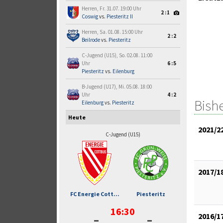
Herren, Fr. 31.07. 19:00 Uhr
2:1
Coswig
vs.
Piesteritz II
Herren, Sa. 01.08. 15:00 Uhr
2:2
Beilrode
vs.
Piesteritz
C-Jugend (U15), So. 02.08. 11:00
Uhr
6:5
Piesteritz
vs.
Eilenburg
B-Jugend (U17), Mi. 05.08. 18:00
Uhr
4:2
Bish
Eilenburg
vs.
Piesteritz
Heute
2021/2
C-Jugend (U15)
2017/1
FC Energie Cott...
Piesteritz
16:30
-
-
2016/1