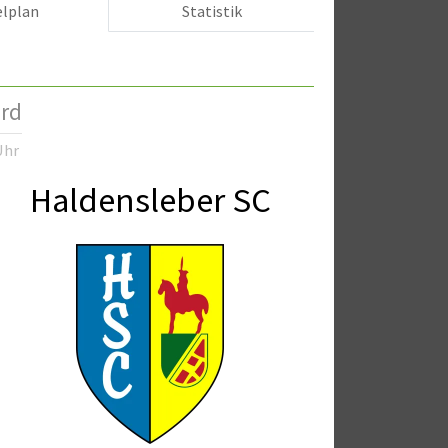
elplan
Statistik
ord
Uhr
Haldensleber SC