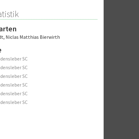
tistik
arten
dt
,
Niclas Matthias Bierwirth
e
densleber SC
densleber SC
densleber SC
densleber SC
densleber SC
densleber SC