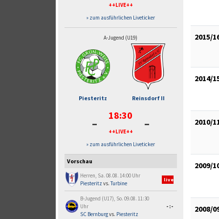
++LIVE++
» zum ausführlichen Liveticker
2015/1
A-Jugend (U19)
2014/1
Piesteritz
Reinsdorf II
18:30
-
-
2010/1
++LIVE++
» zum ausführlichen Liveticker
Vorschau
2009/1
Herren, Sa. 08.08. 14:00 Uhr
live
Piesteritz
vs.
Turbine
B-Jugend (U17), So. 09.08. 11:30
Uhr
-:-
2008/0
SC Bernburg
vs.
Piesteritz