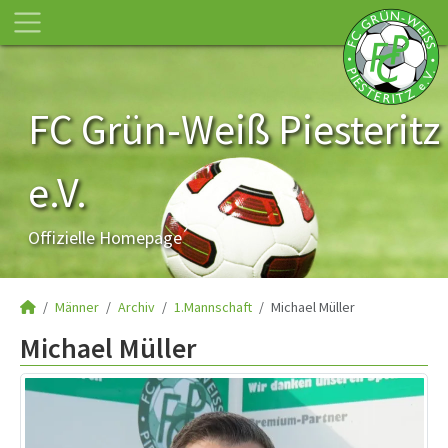
FC Grün-Weiß Piesteritz
e.V.
Offizielle Homepage
Männer
Archiv
1.Mannschaft
Michael Müller
Michael Müller