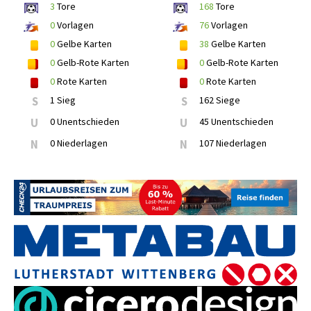
3
Tore
168
Tore
0
Vorlagen
76
Vorlagen
0
Gelbe Karten
38
Gelbe Karten
0
Gelb-Rote Karten
0
Gelb-Rote Karten
0
Rote Karten
0
Rote Karten
S
1 Sieg
S
162 Siege
U
0 Unentschieden
U
45 Unentschieden
N
0 Niederlagen
N
107 Niederlagen