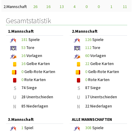
2.Mannschaft
26
16
13
4
0
0
1
11
Gesamtstatistik
1.Mannschaft
2.Mannschaft
181
Spiele
126
Spiele
53
Tore
112
Tore
16
Vorlagen
60
Vorlagen
16
Gelbe Karten
22
Gelbe Karten
0
Gelb-Rote Karten
0
Gelb-Rote Karten
0
Rote Karten
0
Rote Karten
S
74 Siege
S
87 Siege
U
28 Unentschieden
U
17 Unentschieden
N
85 Niederlagen
N
22 Niederlagen
3.Mannschaft
ALLE MANNSCHAFTEN
1
Spiel
308
Spiele