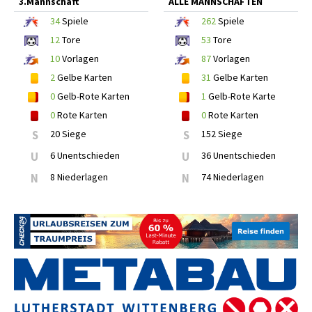
3.Mannschaft
ALLE MANNSCHAFTEN
34
Spiele
262
Spiele
12
Tore
53
Tore
10
Vorlagen
87
Vorlagen
2
Gelbe Karten
31
Gelbe Karten
0
Gelb-Rote Karten
1
Gelb-Rote Karte
0
Rote Karten
0
Rote Karten
S
20 Siege
S
152 Siege
U
6 Unentschieden
U
36 Unentschieden
N
8 Niederlagen
N
74 Niederlagen