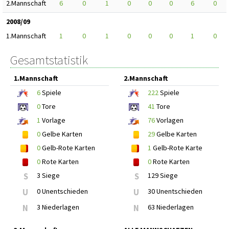
2.Mannschaft
6
0
1
0
0
0
6
0
2008/09
1.Mannschaft
1
0
1
0
0
0
1
0
Gesamtstatistik
1.Mannschaft
2.Mannschaft
6
Spiele
222
Spiele
0
Tore
41
Tore
1
Vorlage
76
Vorlagen
0
Gelbe Karten
29
Gelbe Karten
0
Gelb-Rote Karten
1
Gelb-Rote Karte
0
Rote Karten
0
Rote Karten
S
3 Siege
S
129 Siege
U
0 Unentschieden
U
30 Unentschieden
N
3 Niederlagen
N
63 Niederlagen