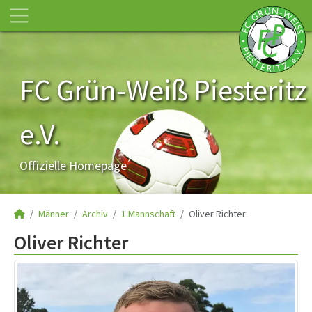
FC Grün-Weiß Piesteritz
e.V.
Offizielle Homepage
Männer
Archiv
1.Mannschaft
Oliver Richter
Oliver Richter