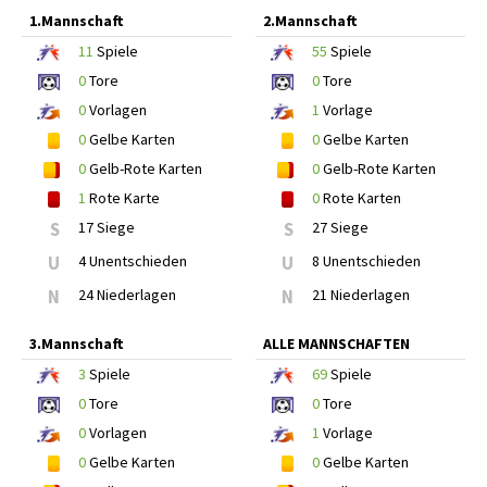
1.Mannschaft
2.Mannschaft
11
Spiele
55
Spiele
0
Tore
0
Tore
0
Vorlagen
1
Vorlage
0
Gelbe Karten
0
Gelbe Karten
0
Gelb-Rote Karten
0
Gelb-Rote Karten
1
Rote Karte
0
Rote Karten
S
17 Siege
S
27 Siege
U
4 Unentschieden
U
8 Unentschieden
N
24 Niederlagen
N
21 Niederlagen
3.Mannschaft
ALLE MANNSCHAFTEN
3
Spiele
69
Spiele
0
Tore
0
Tore
0
Vorlagen
1
Vorlage
0
Gelbe Karten
0
Gelbe Karten