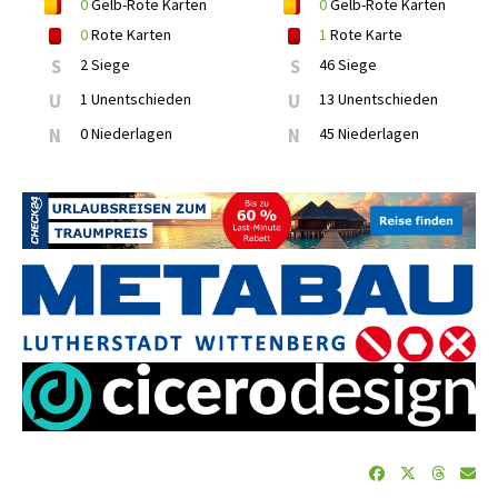
0
Gelb-Rote Karten
0
Gelb-Rote Karten
0
Rote Karten
1
Rote Karte
S
2 Siege
S
46 Siege
U
1 Unentschieden
U
13 Unentschieden
N
0 Niederlagen
N
45 Niederlagen