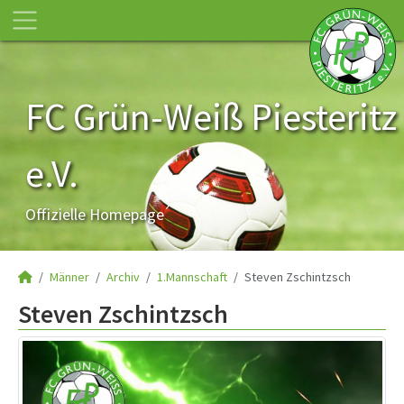
FC Grün-Weiß Piesteritz
e.V.
Offizielle Homepage
Männer
Archiv
1.Mannschaft
Steven Zschintzsch
Steven Zschintzsch