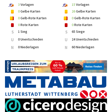
3
Vorlagen
15
Vorlagen
0
Gelbe Karten
26
Gelbe Karten
0
Gelb-Rote Karten
0
Gelb-Rote Karten
0
Rote Karten
0
Rote Karten
S
1 Sieg
S
65 Siege
U
0 Unentschieden
U
24 Unentschieden
N
0 Niederlagen
N
60 Niederlagen