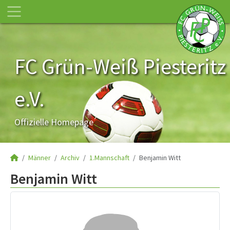
FC Grün-Weiß Piesteritz
e.V.
Offizielle Homepage
Männer
Archiv
1.Mannschaft
Benjamin Witt
Benjamin Witt