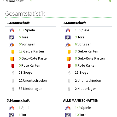
1.Mannschaft
9
0
0
0
0
0
7
0
Gesamtstatistik
1.Mannschaft
2.Mannschaft
133
Spiele
15
Spiele
6
Tore
3
Tore
6
Vorlagen
6
Vorlagen
23
Gelbe Karten
3
Gelbe Karten
0
Gelb-Rote Karten
0
Gelb-Rote Karten
0
Rote Karten
0
Rote Karten
S
53 Siege
S
11 Siege
U
22 Unentschieden
U
2 Unentschieden
N
58 Niederlagen
N
2 Niederlagen
3.Mannschaft
ALLE MANNSCHAFTEN
1
Spiel
149
Spiele
1
Tor
10
Tore